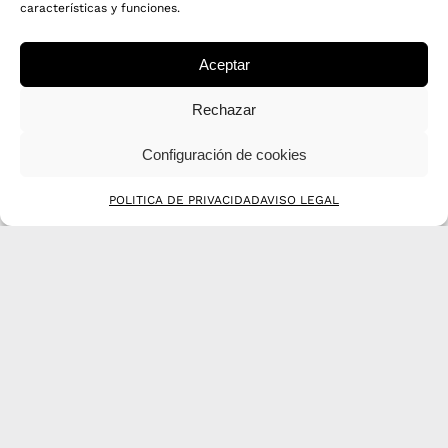
características y funciones.
Aceptar
Rechazar
COMPACTO EXTERIOR XCL
Configuración de cookies
Compactos fenólicos decorativos en calidad exterior.
POLITICA DE PRIVACIDAD
AVISO LEGAL
VER COLORES