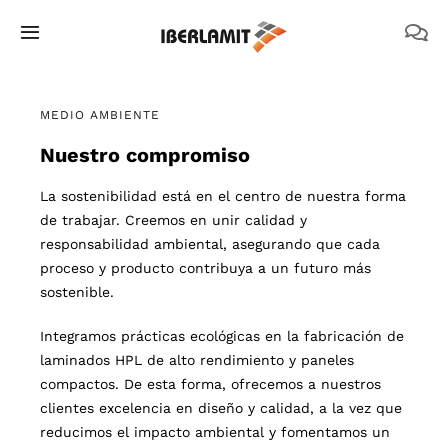
Skip
to
Toggle
content
Navigation
PRODUCTOS
MEDIO AMBIENTE
Nuestro compromiso
NOSOTROS
La sostenibilidad está en el centro de nuestra forma
CATÁLOGOS
de trabajar. Creemos en unir calidad y
responsabilidad ambiental, asegurando que cada
proceso y producto contribuya a un futuro más
DOCUMENTACIÓN TÉCNICA
sostenible.
Integramos prácticas ecológicas en la fabricación de
MEDIO AMBIENTE
laminados HPL de alto rendimiento y paneles
compactos. De esta forma, ofrecemos a nuestros
clientes excelencia en diseño y calidad, a la vez que
reducimos el impacto ambiental y fomentamos un