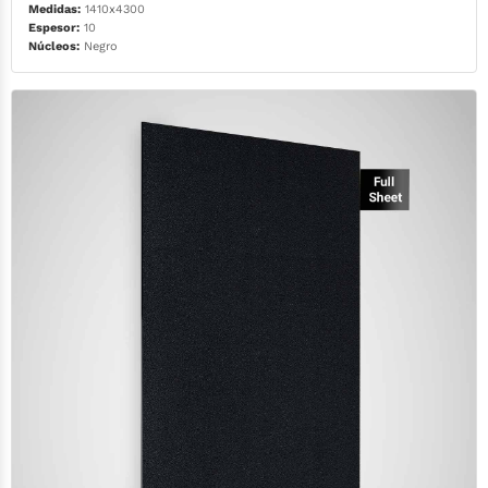
Medidas:
1410x4300
Espesor:
10
Núcleos:
Negro