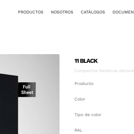
PRODUCTOS
NOSOTROS
CATÁLOGOS
DOCUMENT
11 BLACK
Compactos fenólicos decorati
Producto
Color
Tipo de color
RAL