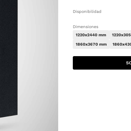
Disponibilidad
Dimensiones
1220x2440 mm
1220x30
1860x3670 mm
1860x43
S