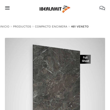
Skip
to
Toggle
content
Navigation
PRODUCTOS
INICIO
PRODUCTOS
COMPACTO ENCIMERA
461 VENETO
NOSOTROS
CATÁLOGOS
DOCUMENTACIÓN TÉCNICA
MEDIO AMBIENTE