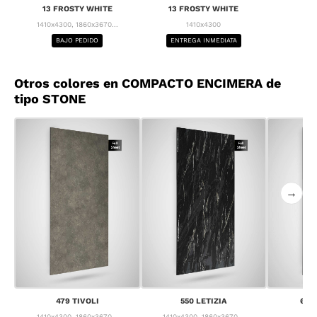
13 FROSTY WHITE
13 FROSTY WHITE
1410x4300, 1860x3670...
1410x4300
BAJO PEDIDO
ENTREGA INMEDIATA
Otros colores en COMPACTO ENCIMERA de
tipo STONE
→
479 TIVOLI
550 LETIZIA
637
1410x4300, 1860x3670...
1410x4300, 1860x3670...
1