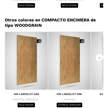
BAJO PEDIDO
BAJO PEDIDO
ENTRE
Otros colores en COMPACTO ENCIMERA de
tipo WOODGRAIN
→
459 LANCELOT OAK
459 LANCELOT OAK
645 C
1410x4300, 1860x3670...
1410x4300
1
BAJO PEDIDO
ENTREGA INMEDIATA
BA