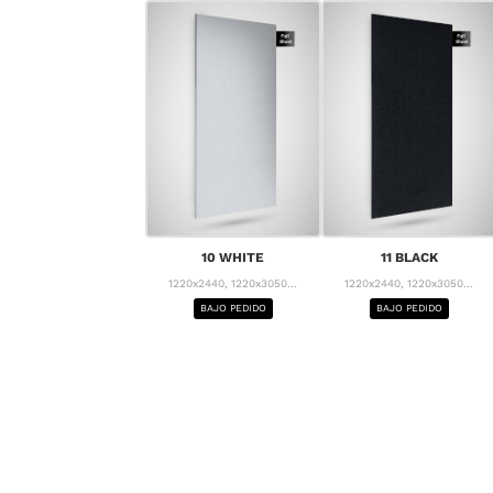
10 WHITE
11 BLACK
1220x2440, 1220x3050...
1220x2440, 1220x3050...
BAJO PEDIDO
BAJO PEDIDO