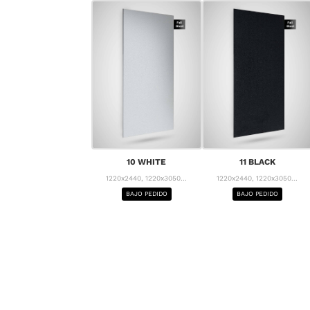
10 WHITE
11 BLACK
1220x2440, 1220x3050...
1220x2440, 1220x3050...
BAJO PEDIDO
BAJO PEDIDO