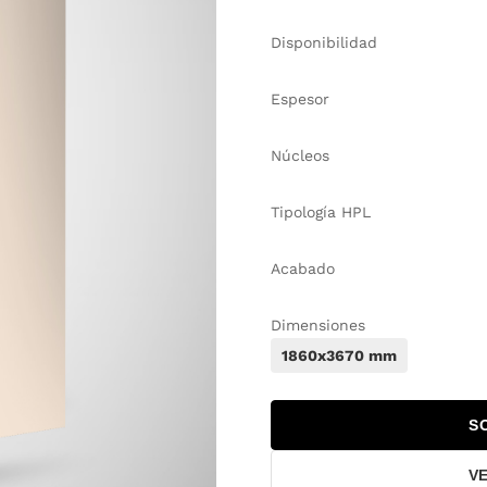
Disponibilidad
Espesor
Núcleos
Tipología HPL
Acabado
Dimensiones
1860x3670 mm
S
V