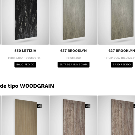
550 LETIZIA
637 BROOKLYN
637 BROOKLYN
1410x4300, 1860x3670...
1410x4300
1410x4300, 1860x3670
BAJO PEDIDO
ENTREGA INMEDIATA
BAJO PEDIDO
 de tipo WOODGRAIN