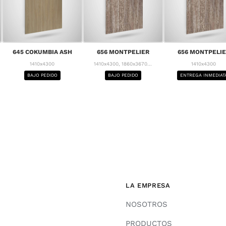
645 COKUMBIA ASH
656 MONTPELIER
656 MONTPELI
1410x4300
1410x4300, 1860x3670...
1410x4300
BAJO PEDIDO
BAJO PEDIDO
ENTREGA INMEDIAT
LA EMPRESA
NOSOTROS
PRODUCTOS