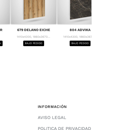
808 ALOE
ER
679 DELANO EICHE
804 ADVIKA
1410x4300, 18
1410x4300, 1860x3670...
1410x4300, 1860x3670...
BAJO PE
A
BAJO PEDIDO
BAJO PEDIDO
INFORMACIÓN
AVISO LEGAL
POLITICA DE PRIVACIDAD