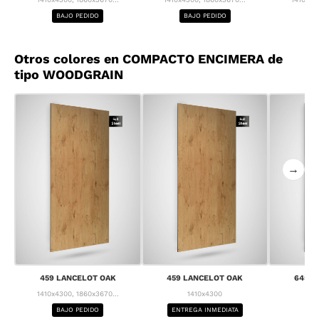
BAJO PEDIDO
BAJO PEDIDO
BA
Otros colores en COMPACTO ENCIMERA de
tipo WOODGRAIN
→
459 LANCELOT OAK
459 LANCELOT OAK
645 C
1410x4300, 1860x3670...
1410x4300
1
BAJO PEDIDO
ENTREGA INMEDIATA
BA