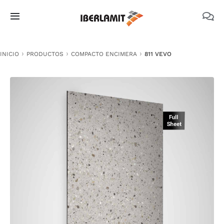
Skip
to
Toggle
content
Navigation
PRODUCTOS
INICIO
PRODUCTOS
COMPACTO ENCIMERA
811 VEVO
NOSOTROS
CATÁLOGOS
DOCUMENTACIÓN TÉCNICA
MEDIO AMBIENTE