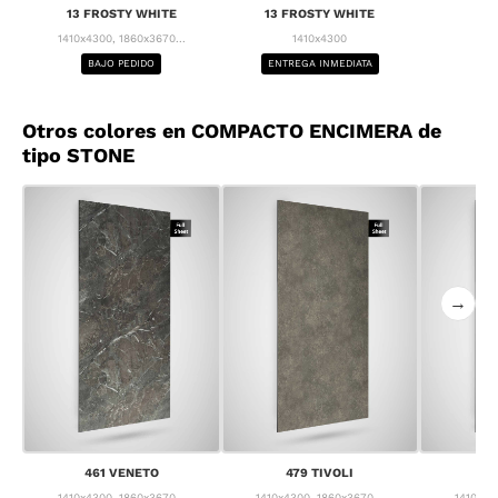
13 FROSTY WHITE
13 FROSTY WHITE
1410x4300, 1860x3670...
1410x4300
BAJO PEDIDO
ENTREGA INMEDIATA
Otros colores en COMPACTO ENCIMERA de
tipo STONE
→
461 VENETO
479 TIVOLI
55
1410x4300, 1860x3670...
1410x4300, 1860x3670...
1410x43