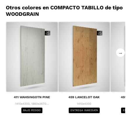
Otros colores en COMPACTO TABILLO de tipo
WOODGRAIN
→
411 WAHSINGOTN PINE
459 LANCELOT OAK
459 L
1410x4300, 1860x3670...
1410x4300
1
BAJO PEDIDO
ENTREGA INMEDIATA
ENTRE