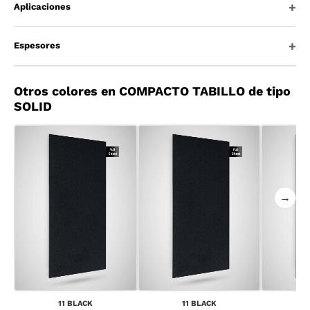
Aplicaciones
Espesores
Otros colores en COMPACTO TABILLO de tipo
SOLID
→
11 BLACK
11 BLACK
1