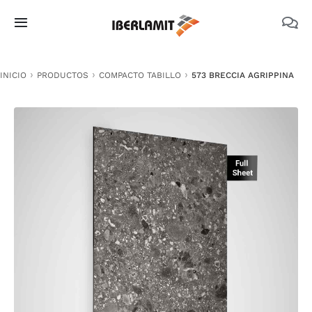
Skip
to
Toggle
content
Navigation
PRODUCTOS
INICIO
PRODUCTOS
COMPACTO TABILLO
573 BRECCIA AGRIPPINA
NOSOTROS
CATÁLOGOS
DOCUMENTACIÓN TÉCNICA
MEDIO AMBIENTE