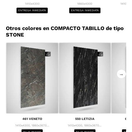
1410x4300
1860x4300
1410x43
ENTREGA INMEDIATA
ENTREGA INMEDIATA
BA
Otros colores en COMPACTO TABILLO de tipo
STONE
→
461 VENETO
550 LETIZIA
637
1410x4300, 1860x3670...
1410x4300, 1860x3670...
1
BAJO PEDIDO
BAJO PEDIDO
ENTRE