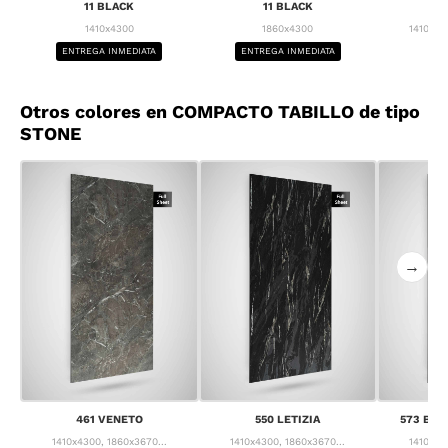
11 BLACK
11 BLACK
1
1410x4300
1860x4300
1410x43
ENTREGA INMEDIATA
ENTREGA INMEDIATA
BA
Otros colores en COMPACTO TABILLO de tipo
STONE
→
461 VENETO
550 LETIZIA
573 BRE
1410x4300, 1860x3670...
1410x4300, 1860x3670...
1410x43