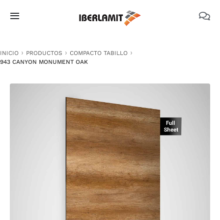
Skip
to
Toggle
content
Navigation
PRODUCTOS
INICIO
PRODUCTOS
COMPACTO TABILLO
943 CANYON MONUMENT OAK
NOSOTROS
CATÁLOGOS
DOCUMENTACIÓN TÉCNICA
MEDIO AMBIENTE