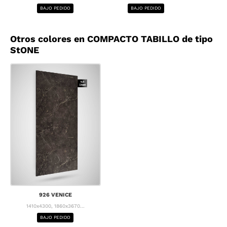
BAJO PEDIDO
BAJO PEDIDO
BA
Otros colores en COMPACTO TABILLO de tipo
StONE
926 VENICE
1410x4300, 1860x3670...
BAJO PEDIDO