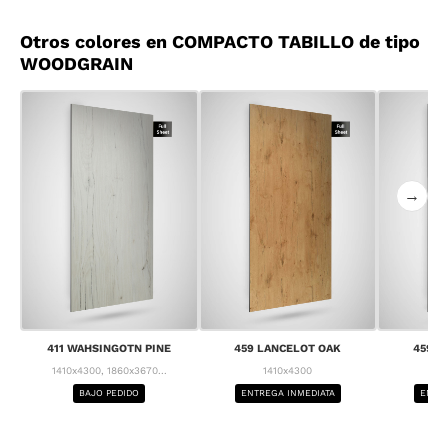
Otros colores en COMPACTO TABILLO de tipo
WOODGRAIN
→
411 WAHSINGOTN PINE
459 LANCELOT OAK
459 L
1410x4300, 1860x3670...
1410x4300
1
BAJO PEDIDO
ENTREGA INMEDIATA
ENTRE