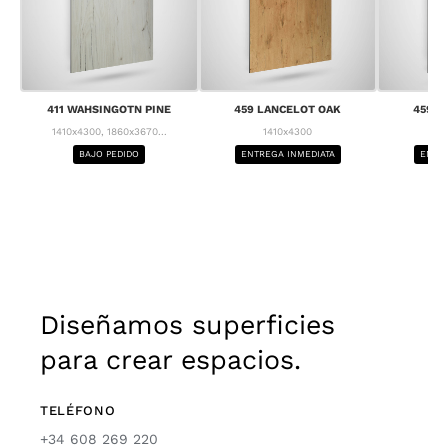
411 WAHSINGOTN PINE
459 LANCELOT OAK
459 L
1410x4300, 1860x3670...
1410x4300
1
BAJO PEDIDO
ENTREGA INMEDIATA
ENTRE
Diseñamos superficies
para crear espacios.
TELÉFONO
+34 608 269 220