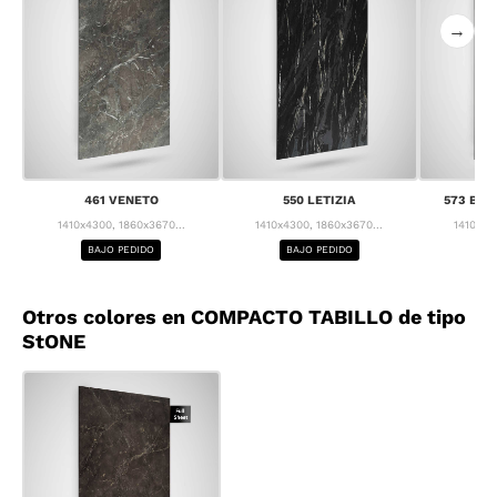
→
461 VENETO
550 LETIZIA
573 BRE
1410x4300, 1860x3670...
1410x4300, 1860x3670...
1410x43
BAJO PEDIDO
BAJO PEDIDO
BA
Otros colores en COMPACTO TABILLO de tipo
StONE