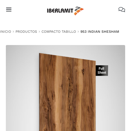
Skip
to
Toggle
content
Navigation
PRODUCTOS
INICIO
PRODUCTOS
COMPACTO TABILLO
953 INDIAN SHESHAM
NOSOTROS
CATÁLOGOS
DOCUMENTACIÓN TÉCNICA
MEDIO AMBIENTE