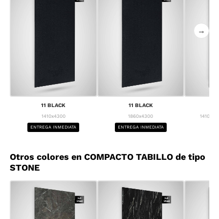
→
11 BLACK
11 BLACK
1
1410x4300
1860x4300
1410x43
ENTREGA INMEDIATA
ENTREGA INMEDIATA
BA
Otros colores en COMPACTO TABILLO de tipo
STONE