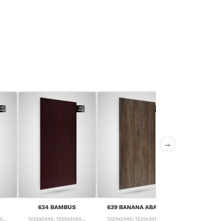
→
640 CANYON
634 BAMBUS
639 BANANA ABACA
PIN
...
1220x2440, 1220x3050...
1220x2440, 1220x3050...