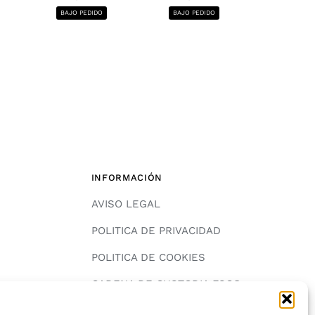
1220x2440, 12
BAJO PEDIDO
BAJO PEDIDO
BAJO PE
INFORMACIÓN
AVISO LEGAL
POLITICA DE PRIVACIDAD
POLITICA DE COOKIES
A
CADENA DE CUSTODIA FSC®