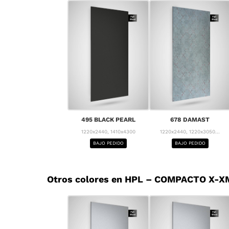
495 BLACK PEARL
678 DAMAST
1220x2440, 1410x4300
1220x2440, 1220x3050...
BAJO PEDIDO
BAJO PEDIDO
Otros colores en HPL – COMPACTO X-XM