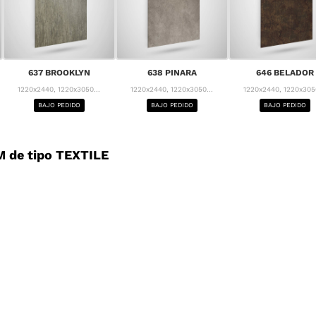
637 BROOKLYN
638 PINARA
646 BELADOR
1220x2440, 1220x3050...
1220x2440, 1220x3050...
1220x2440, 1220x3050
BAJO PEDIDO
BAJO PEDIDO
BAJO PEDIDO
 de tipo TEXTILE