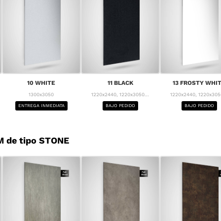
10 WHITE
11 BLACK
13 FROSTY WHI
1300x3050
1220x2440, 1220x3050...
1220x2440, 1220x3050
ENTREGA INMEDIATA
BAJO PEDIDO
BAJO PEDIDO
M de tipo STONE