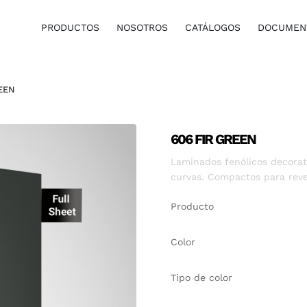
PRODUCTOS
NOSOTROS
CATÁLOGOS
DOCUMENT
EEN
606 FIR GREEN
Laminados fenólicos decorati
curvas. Compactos para reve
Producto
Color
Tipo de color