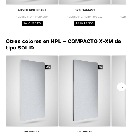
495 BLACK PEARL
678 DAMAST
68
1220x2440, 1410x4300
1220x2440, 1220x3050...
1220x24
BAJO PEDIDO
BAJO PEDIDO
BA
Otros colores en HPL – COMPACTO X-XM de
tipo SOLID
→
10 WHITE
10 WHITE
1