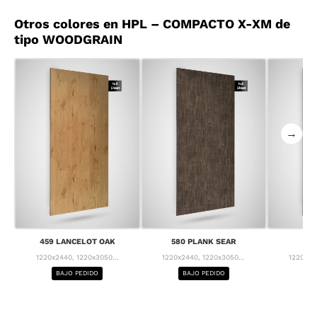
Otros colores en HPL – COMPACTO X-XM de
tipo WOODGRAIN
→
459 LANCELOT OAK
580 PLANK SEAR
63
1220x2440, 1220x3050...
1220x2440, 1220x3050...
1220x24
BAJO PEDIDO
BAJO PEDIDO
BA