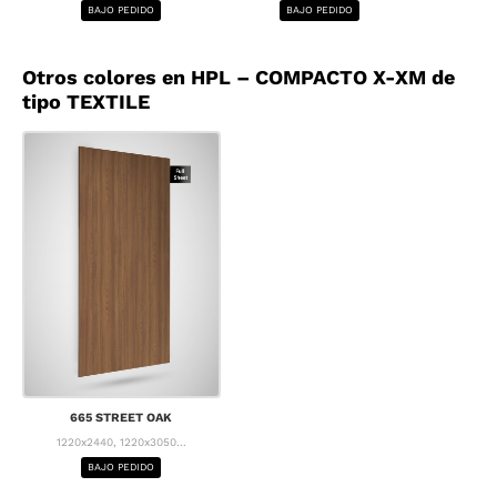
BAJO PEDIDO
BAJO PEDIDO
BA
Otros colores en HPL – COMPACTO X-XM de
tipo TEXTILE
665 STREET OAK
1220x2440, 1220x3050...
BAJO PEDIDO