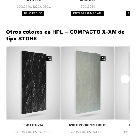
1220x2440, 1220x3050...
1300x3050
1
BAJO PEDIDO
ENTREGA INMEDIATA
ENTRE
Otros colores en HPL – COMPACTO X-XM de
tipo STONE
→
550 LETIZIA
636 BROOKLYN LIGHT
637
1220x2440, 1220x3050...
1220x2440, 1220x3050...
1220x24