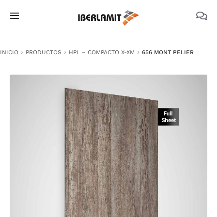
Skip
to
Toggle
content
Navigation
PRODUCTOS
INICIO
PRODUCTOS
HPL – COMPACTO X-XM
656 MONT PELIER
NOSOTROS
CATÁLOGOS
DOCUMENTACIÓN TÉCNICA
MEDIO AMBIENTE