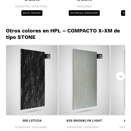
1220x2440, 1220x3050...
1300x3050
1
BAJO PEDIDO
ENTREGA INMEDIATA
ENTRE
Otros colores en HPL – COMPACTO X-XM de
tipo STONE
→
550 LETIZIA
636 BROOKLYN LIGHT
637
1220x2440, 1220x3050...
1220x2440, 1220x3050...
1220x24