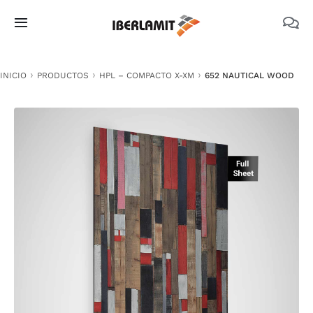
Skip
to
Toggle
content
Navigation
PRODUCTOS
INICIO
PRODUCTOS
HPL – COMPACTO X-XM
652 NAUTICAL WOOD
NOSOTROS
CATÁLOGOS
DOCUMENTACIÓN TÉCNICA
MEDIO AMBIENTE