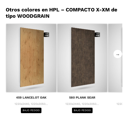
Otros colores en HPL – COMPACTO X-XM de
tipo WOODGRAIN
→
459 LANCELOT OAK
580 PLANK SEAR
63
1220x2440, 1220x3050...
1220x2440, 1220x3050...
1220x24
BAJO PEDIDO
BAJO PEDIDO
BA