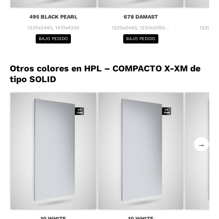
495 BLACK PEARL
678 DAMAST
68
1220x2440, 1410x4300
1220x2440, 1220x3050...
1220x24
BAJO PEDIDO
BAJO PEDIDO
BA
Otros colores en HPL – COMPACTO X-XM de
tipo SOLID
→
10 WHITE
10 WHITE
1