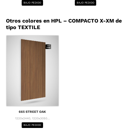
BAJO PEDIDO
BAJO PEDIDO
BA
Otros colores en HPL – COMPACTO X-XM de
tipo TEXTILE
665 STREET OAK
1220x2440, 1220x3050...
BAJO PEDIDO