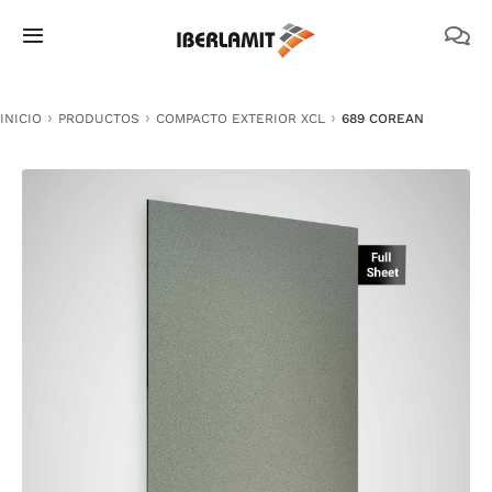
Skip
to
Toggle
content
Navigation
PRODUCTOS
INICIO
PRODUCTOS
COMPACTO EXTERIOR XCL
689 COREAN
NOSOTROS
CATÁLOGOS
DOCUMENTACIÓN TÉCNICA
MEDIO AMBIENTE