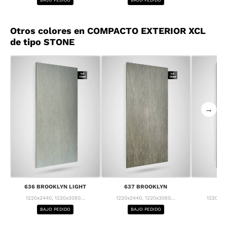
Otros colores en COMPACTO EXTERIOR XCL
de tipo STONE
→
636 BROOKLYN LIGHT
637 BROOKLYN
63
1220x2440, 1220x3050...
1220x2440, 1220x3050...
1220x24
BAJO PEDIDO
BAJO PEDIDO
BA