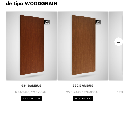
de tipo WOODGRAIN
→
631 BAMBUS
632 BAMBUS
63
1220x2440, 1220x3050...
1220x2440, 1220x3050...
1220x24
BAJO PEDIDO
BAJO PEDIDO
BA