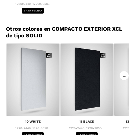
1220x2440, 1220x3050...
BAJO PEDIDO
Otros colores en COMPACTO EXTERIOR XCL
de tipo SOLID
→
10 WHITE
11 BLACK
13 F
1220x2440, 1220x3050...
1220x2440, 1220x3050...
1220x24
BAJO PEDIDO
BAJO PEDIDO
BA