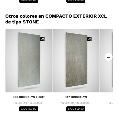
Otros colores en COMPACTO EXTERIOR XCL
de tipo STONE
→
636 BROOKLYN LIGHT
637 BROOKLYN
63
1220x2440, 1220x3050...
1220x2440, 1220x3050...
1220x24
BAJO PEDIDO
BAJO PEDIDO
BA