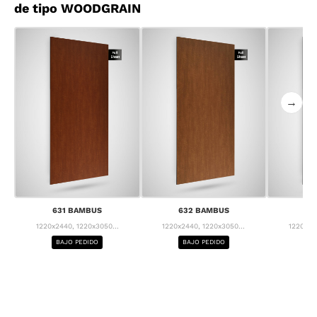
de tipo WOODGRAIN
→
631 BAMBUS
632 BAMBUS
63
1220x2440, 1220x3050...
1220x2440, 1220x3050...
1220x24
BAJO PEDIDO
BAJO PEDIDO
BA