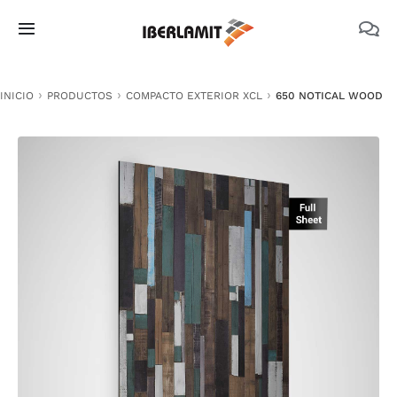
Skip
to
Toggle
content
Navigation
PRODUCTOS
INICIO
PRODUCTOS
COMPACTO EXTERIOR XCL
650 NOTICAL WOOD
NOSOTROS
CATÁLOGOS
DOCUMENTACIÓN TÉCNICA
MEDIO AMBIENTE