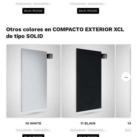
1220x2440, 1220x3050...
1220x2440, 1220x3050...
BAJO PEDIDO
BAJO PEDIDO
Otros colores en COMPACTO EXTERIOR XCL
de tipo SOLID
→
10 WHITE
11 BLACK
13 F
1220x2440, 1220x3050...
1220x2440, 1220x3050...
1220x24
BAJO PEDIDO
BAJO PEDIDO
BA