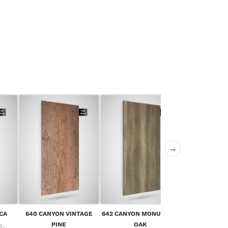
→
643 CANYON 
CA
640 CANYON VINTAGE
642 CANYON MONUMENT
OA
PINE
OAK
...