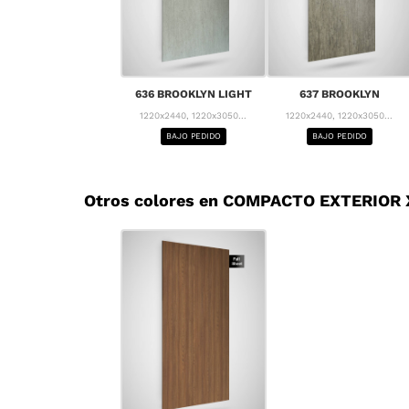
636 BROOKLYN LIGHT
637 BROOKLYN
1220x2440, 1220x3050...
1220x2440, 1220x3050...
BAJO PEDIDO
BAJO PEDIDO
Otros colores en COMPACTO EXTERIOR X