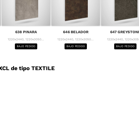
638 PINARA
646 BELADOR
647 GREYSTON
1220x2440, 1220x3050...
1220x2440, 1220x3050...
1220x2440, 1220x3050
BAJO PEDIDO
BAJO PEDIDO
BAJO PEDIDO
CL de tipo TEXTILE