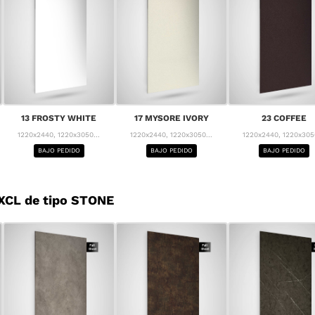
13 FROSTY WHITE
17 MYSORE IVORY
23 COFFEE
1220x2440, 1220x3050...
1220x2440, 1220x3050...
1220x2440, 1220x3050
BAJO PEDIDO
BAJO PEDIDO
BAJO PEDIDO
XCL de tipo STONE