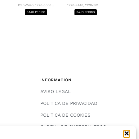
1220x2440, 12
1220x2440, 1220x3050...
1220x2440, 1220x3050...
BAJO PE
BAJO PEDIDO
BAJO PEDIDO
INFORMACIÓN
AVISO LEGAL
POLITICA DE PRIVACIDAD
POLITICA DE COOKIES
A
CADENA DE CUSTODIA FSC®