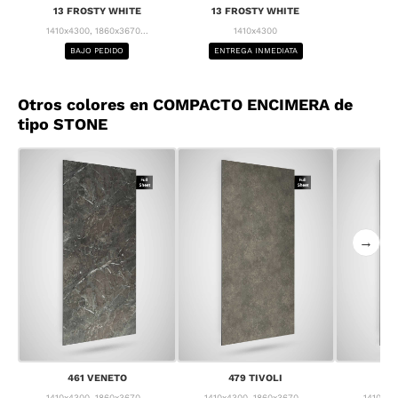
13 FROSTY WHITE
13 FROSTY WHITE
1410x4300, 1860x3670...
1410x4300
BAJO PEDIDO
ENTREGA INMEDIATA
Otros colores en COMPACTO ENCIMERA de
tipo STONE
→
461 VENETO
479 TIVOLI
55
1410x4300, 1860x3670...
1410x4300, 1860x3670...
1410x43