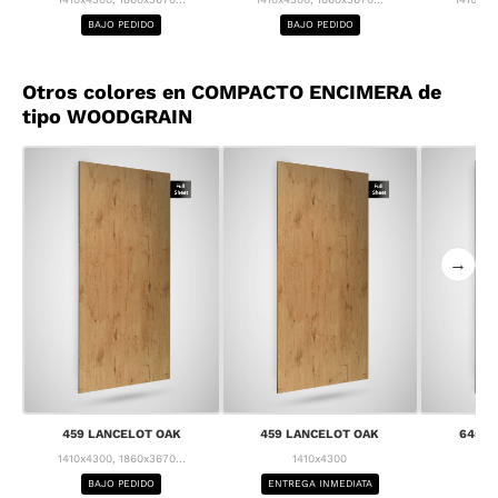
BAJO PEDIDO
BAJO PEDIDO
BA
Otros colores en COMPACTO ENCIMERA de
tipo WOODGRAIN
→
459 LANCELOT OAK
459 LANCELOT OAK
645 C
1410x4300, 1860x3670...
1410x4300
1
BAJO PEDIDO
ENTREGA INMEDIATA
BA