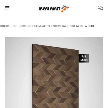
Skip
to
Toggle
content
Navigation
PRODUCTOS
INICIO
PRODUCTOS
COMPACTO ENCIMERA
808 ALOE WOOD
NOSOTROS
CATÁLOGOS
DOCUMENTACIÓN TÉCNICA
MEDIO AMBIENTE