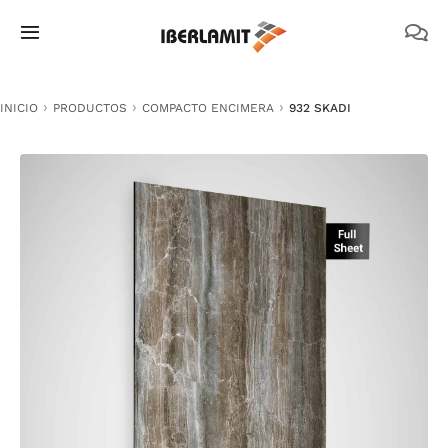
Skip
to
Toggle
content
Navigation
PRODUCTOS
INICIO
PRODUCTOS
COMPACTO ENCIMERA
932 SKADI
NOSOTROS
CATÁLOGOS
DOCUMENTACIÓN TÉCNICA
MEDIO AMBIENTE