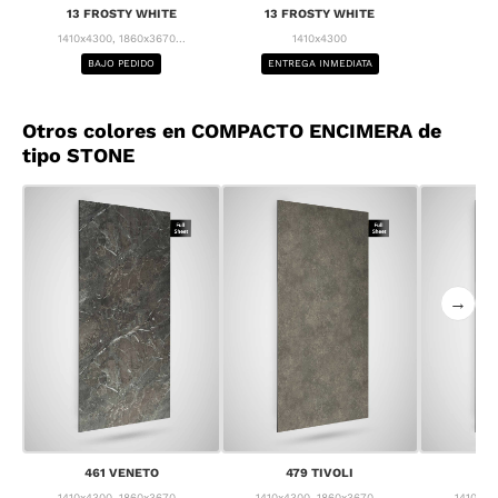
13 FROSTY WHITE
13 FROSTY WHITE
1410x4300, 1860x3670...
1410x4300
BAJO PEDIDO
ENTREGA INMEDIATA
Otros colores en COMPACTO ENCIMERA de
tipo STONE
→
461 VENETO
479 TIVOLI
55
1410x4300, 1860x3670...
1410x4300, 1860x3670...
1410x43