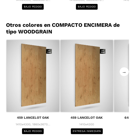
BAJO PEDIDO
BAJO PEDIDO
BA
Otros colores en COMPACTO ENCIMERA de
tipo WOODGRAIN
→
459 LANCELOT OAK
459 LANCELOT OAK
645 C
1410x4300, 1860x3670...
1410x4300
1
BAJO PEDIDO
ENTREGA INMEDIATA
BA