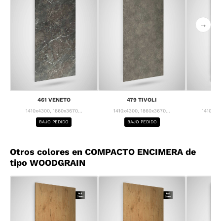
→
461 VENETO
479 TIVOLI
55
1410x4300, 1860x3670...
1410x4300, 1860x3670...
1410x43
BAJO PEDIDO
BAJO PEDIDO
BA
Otros colores en COMPACTO ENCIMERA de
tipo WOODGRAIN