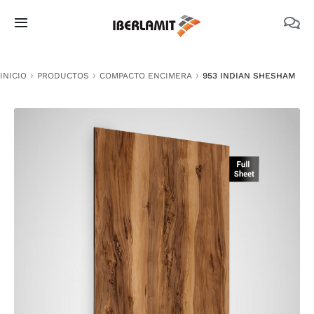
Skip
to
Toggle
content
Navigation
PRODUCTOS
INICIO
PRODUCTOS
COMPACTO ENCIMERA
953 INDIAN SHESHAM
NOSOTROS
CATÁLOGOS
DOCUMENTACIÓN TÉCNICA
MEDIO AMBIENTE