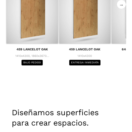
→
459 LANCELOT OAK
459 LANCELOT OAK
645 C
1410x4300, 1860x3670...
1410x4300
1
BAJO PEDIDO
ENTREGA INMEDIATA
BA
Diseñamos superficies
para crear espacios.