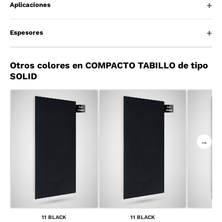
Aplicaciones
Espesores
Otros colores en COMPACTO TABILLO de tipo
SOLID
→
11 BLACK
11 BLACK
1