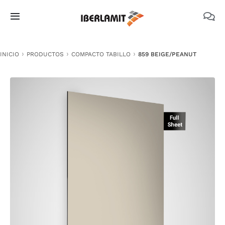
Skip
to
Toggle
content
Navigation
PRODUCTOS
INICIO
PRODUCTOS
COMPACTO TABILLO
859 BEIGE/PEANUT
NOSOTROS
CATÁLOGOS
DOCUMENTACIÓN TÉCNICA
MEDIO AMBIENTE