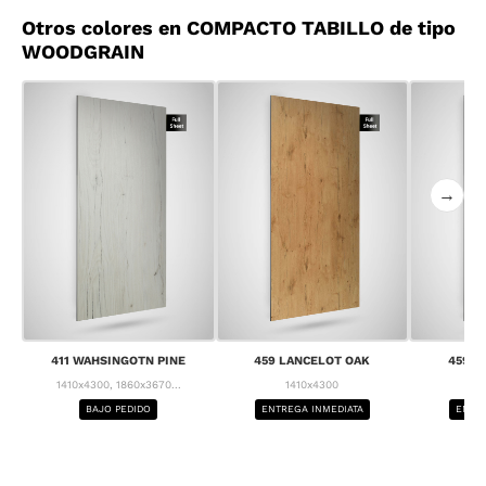
Otros colores en COMPACTO TABILLO de tipo
WOODGRAIN
→
411 WAHSINGOTN PINE
459 LANCELOT OAK
459 L
1410x4300, 1860x3670...
1410x4300
1
BAJO PEDIDO
ENTREGA INMEDIATA
ENTRE