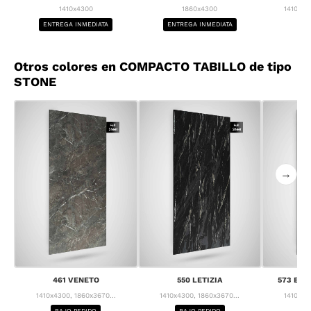
1410x4300
1860x4300
1410x43
ENTREGA INMEDIATA
ENTREGA INMEDIATA
BA
Otros colores en COMPACTO TABILLO de tipo
STONE
→
461 VENETO
550 LETIZIA
573 BRE
1410x4300, 1860x3670...
1410x4300, 1860x3670...
1410x43
BAJO PEDIDO
BAJO PEDIDO
BA