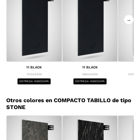
→
11 BLACK
11 BLACK
1
1410x4300
1860x4300
1410x43
ENTREGA INMEDIATA
ENTREGA INMEDIATA
BA
Otros colores en COMPACTO TABILLO de tipo
STONE