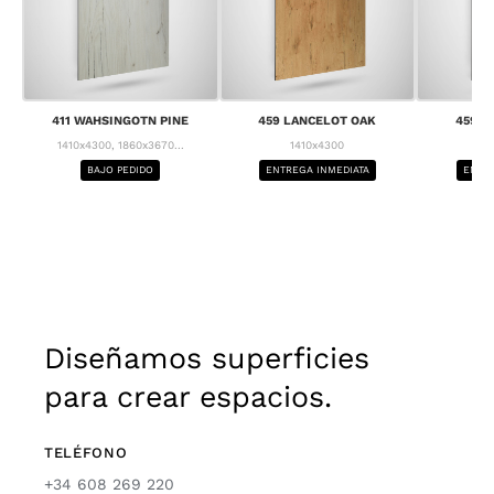
411 WAHSINGOTN PINE
459 LANCELOT OAK
459 L
1410x4300, 1860x3670...
1410x4300
1
BAJO PEDIDO
ENTREGA INMEDIATA
ENTRE
Diseñamos superficies
para crear espacios.
TELÉFONO
+34 608 269 220