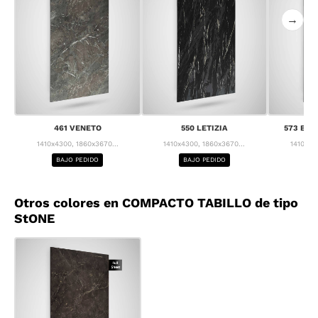
→
461 VENETO
550 LETIZIA
573 BRE
1410x4300, 1860x3670...
1410x4300, 1860x3670...
1410x43
BAJO PEDIDO
BAJO PEDIDO
BA
Otros colores en COMPACTO TABILLO de tipo
StONE