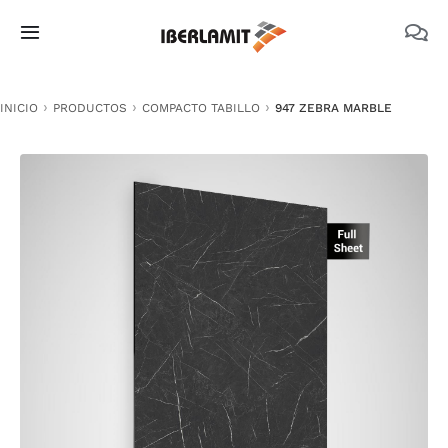
Skip
to
Toggle
content
Navigation
PRODUCTOS
INICIO
PRODUCTOS
COMPACTO TABILLO
947 ZEBRA MARBLE
NOSOTROS
CATÁLOGOS
DOCUMENTACIÓN TÉCNICA
MEDIO AMBIENTE