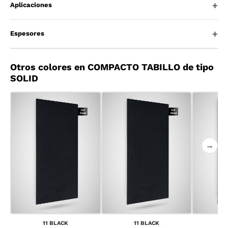
Aplicaciones
Espesores
Otros colores en COMPACTO TABILLO de tipo
SOLID
→
11 BLACK
11 BLACK
1