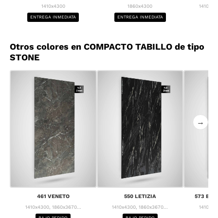
1410x4300
1860x4300
1410x43
ENTREGA INMEDIATA
ENTREGA INMEDIATA
BA
Otros colores en COMPACTO TABILLO de tipo
STONE
→
461 VENETO
550 LETIZIA
573 BRE
1410x4300, 1860x3670...
1410x4300, 1860x3670...
1410x43
BAJO PEDIDO
BAJO PEDIDO
BA