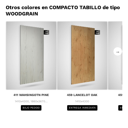
Otros colores en COMPACTO TABILLO de tipo
WOODGRAIN
→
411 WAHSINGOTN PINE
459 LANCELOT OAK
459 L
1410x4300, 1860x3670...
1410x4300
1
BAJO PEDIDO
ENTREGA INMEDIATA
ENTRE