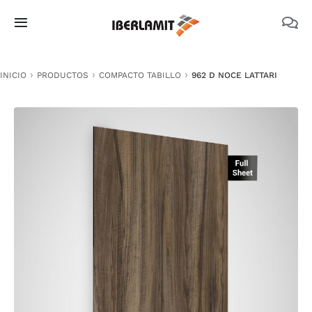
Skip
to
Toggle
content
Navigation
PRODUCTOS
INICIO
PRODUCTOS
COMPACTO TABILLO
962 D NOCE LATTARI
NOSOTROS
CATÁLOGOS
DOCUMENTACIÓN TÉCNICA
MEDIO AMBIENTE