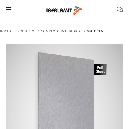
Skip
to
Toggle
content
Navigation
PRODUCTOS
INICIO
PRODUCTOS
COMPACTO INTERIOR XL
874 TITAN
NOSOTROS
CATÁLOGOS
DOCUMENTACIÓN TÉCNICA
MEDIO AMBIENTE