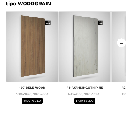
tipo WOODGRAIN
→
107 BELE WOOD
411 WAHSINGOTN PINE
426 C
1860x3670, 1860x4300
1410x4300, 1860x3670...
1860x3
BAJO PEDIDO
BAJO PEDIDO
BA