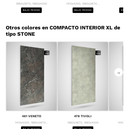
1860x3670, 1860x4300
1410x4300, 1860x3670...
1
BAJO PEDIDO
BAJO PEDIDO
ENTRE
Otros colores en COMPACTO INTERIOR XL de
tipo STONE
→
461 VENETO
478 TIVOLI
4
1410x4300, 1860x3670...
1860x3670, 1860x4300
1410x43
BAJO PEDIDO
BAJO PEDIDO
BA