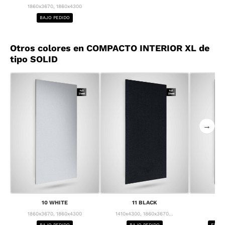
1860x3670, 1860x4300
BAJO PEDIDO
Otros colores en COMPACTO INTERIOR XL de
tipo SOLID
→
10 WHITE
11 BLACK
1
1860x3670, 1860x4300
1410x4300, 1860x3670...
1
BAJO PEDIDO
BAJO PEDIDO
ENTRE