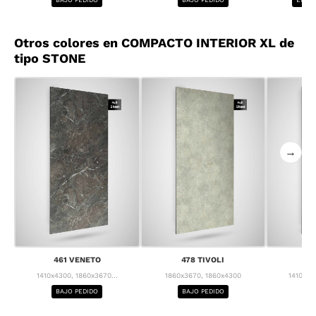
Otros colores en COMPACTO INTERIOR XL de
tipo STONE
→
461 VENETO
478 TIVOLI
4
1410x4300, 1860x3670...
1860x3670, 1860x4300
1410x43
BAJO PEDIDO
BAJO PEDIDO
BA