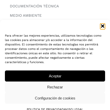
DOCUMENTACIÓN TÉCNICA
MEDIO AMBIENTE
CONTACTAR
Para ofrecer las mejores experiencias, utilizamos tecnologías como
las cookies para almacenar y/o acceder a la información del
INFORMACIÓN
dispositivo. El consentimiento de estas tecnologías nos permitirá
procesar datos como el comportamiento de navegación o las
AVISO LEGAL
identificaciones únicas en este sitio. No consentir o retirar el
consentimiento, puede afectar negativamente a ciertas
características y funciones.
POLITICA DE PRIVACIDAD
POLITICA DE COOKIES
Aceptar
CADENA DE CUSTODIA FSC®
Rechazar
Configuración de cookies
© 2018 - 2026 • Todos los derechos reservados
POLITICA DE PRIVACIDAD
AVISO LEGAL