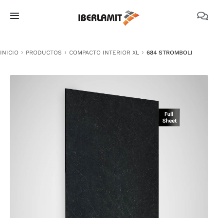
Skip
to
Toggle
content
Navigation
PRODUCTOS
INICIO
PRODUCTOS
COMPACTO INTERIOR XL
684 STROMBOLI
NOSOTROS
CATÁLOGOS
DOCUMENTACIÓN TÉCNICA
MEDIO AMBIENTE