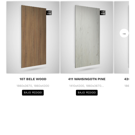
→
107 BELE WOOD
411 WAHSINGOTN PINE
426 C
1860x3670, 1860x4300
1410x4300, 1860x3670...
1860x3
BAJO PEDIDO
BAJO PEDIDO
BA