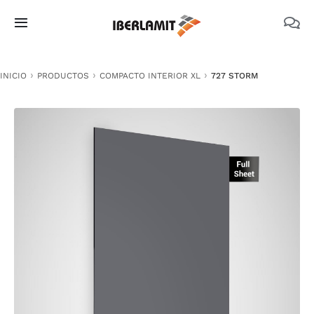
Skip
to
Toggle
content
Navigation
PRODUCTOS
INICIO
PRODUCTOS
COMPACTO INTERIOR XL
727 STORM
NOSOTROS
CATÁLOGOS
DOCUMENTACIÓN TÉCNICA
MEDIO AMBIENTE