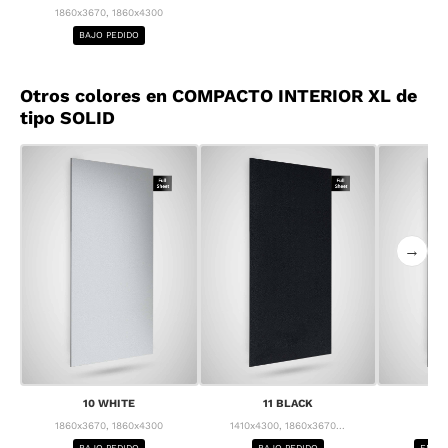
1860x3670, 1860x4300
BAJO PEDIDO
Otros colores en COMPACTO INTERIOR XL de
tipo SOLID
→
10 WHITE
11 BLACK
1
1860x3670, 1860x4300
1410x4300, 1860x3670...
1
BAJO PEDIDO
BAJO PEDIDO
ENTRE