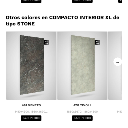
Otros colores en COMPACTO INTERIOR XL de
tipo STONE
→
461 VENETO
478 TIVOLI
4
1410x4300, 1860x3670...
1860x3670, 1860x4300
1410x43
BAJO PEDIDO
BAJO PEDIDO
BA