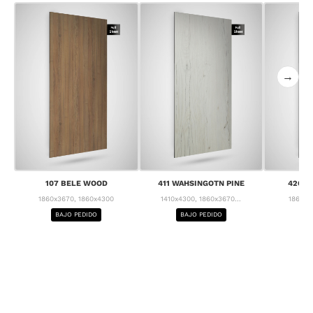
→
107 BELE WOOD
411 WAHSINGOTN PINE
426 C
1860x3670, 1860x4300
1410x4300, 1860x3670...
1860x3
BAJO PEDIDO
BAJO PEDIDO
BA