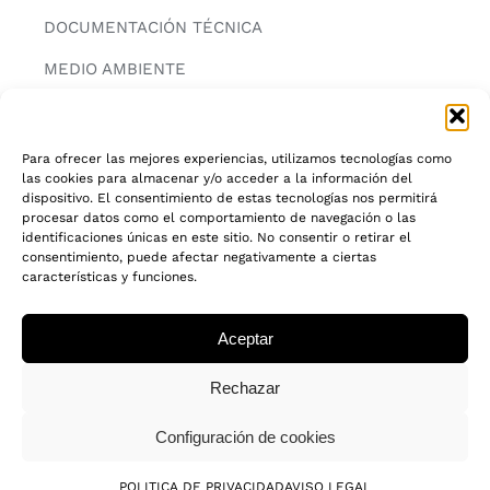
DOCUMENTACIÓN TÉCNICA
MEDIO AMBIENTE
CONTACTAR
Para ofrecer las mejores experiencias, utilizamos tecnologías como
las cookies para almacenar y/o acceder a la información del
INFORMACIÓN
dispositivo. El consentimiento de estas tecnologías nos permitirá
procesar datos como el comportamiento de navegación o las
AVISO LEGAL
identificaciones únicas en este sitio. No consentir o retirar el
consentimiento, puede afectar negativamente a ciertas
características y funciones.
POLITICA DE PRIVACIDAD
POLITICA DE COOKIES
Aceptar
CADENA DE CUSTODIA FSC®
Rechazar
Configuración de cookies
© 2018 - 2026 • Todos los derechos reservados
POLITICA DE PRIVACIDAD
AVISO LEGAL