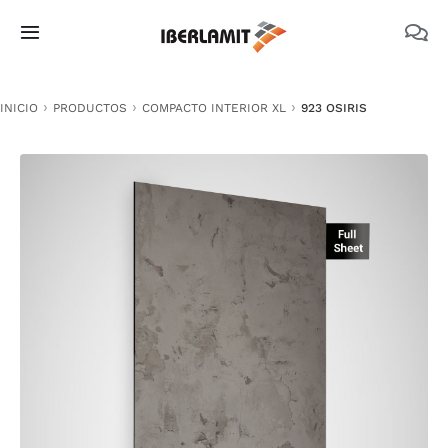
Skip
to
Toggle
content
Navigation
PRODUCTOS
INICIO
PRODUCTOS
COMPACTO INTERIOR XL
923 OSIRIS
NOSOTROS
CATÁLOGOS
DOCUMENTACIÓN TÉCNICA
MEDIO AMBIENTE