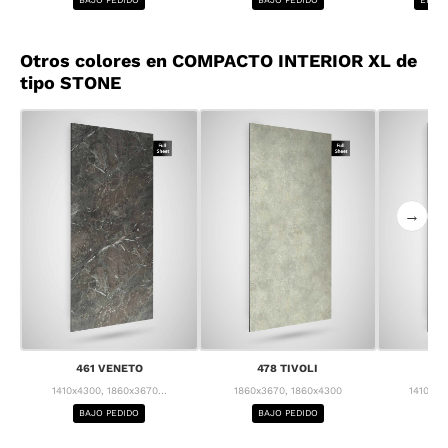
Otros colores en COMPACTO INTERIOR XL de
tipo STONE
→
461 VENETO
478 TIVOLI
4
1410x4300, 1860x3670...
1860x3670, 1860x4300
1410x43
BAJO PEDIDO
BAJO PEDIDO
BA