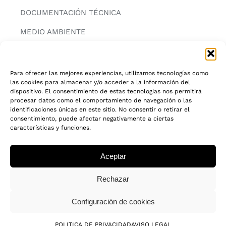
DOCUMENTACIÓN TÉCNICA
MEDIO AMBIENTE
CONTACTAR
Para ofrecer las mejores experiencias, utilizamos tecnologías como
las cookies para almacenar y/o acceder a la información del
INFORMACIÓN
dispositivo. El consentimiento de estas tecnologías nos permitirá
procesar datos como el comportamiento de navegación o las
AVISO LEGAL
identificaciones únicas en este sitio. No consentir o retirar el
consentimiento, puede afectar negativamente a ciertas
características y funciones.
POLITICA DE PRIVACIDAD
POLITICA DE COOKIES
Aceptar
CADENA DE CUSTODIA FSC®
Rechazar
Configuración de cookies
© 2018 - 2026 • Todos los derechos reservados
POLITICA DE PRIVACIDAD
AVISO LEGAL