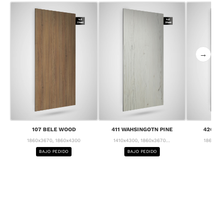
→
107 BELE WOOD
411 WAHSINGOTN PINE
426 C
1860x3670, 1860x4300
1410x4300, 1860x3670...
1860x3
BAJO PEDIDO
BAJO PEDIDO
BA