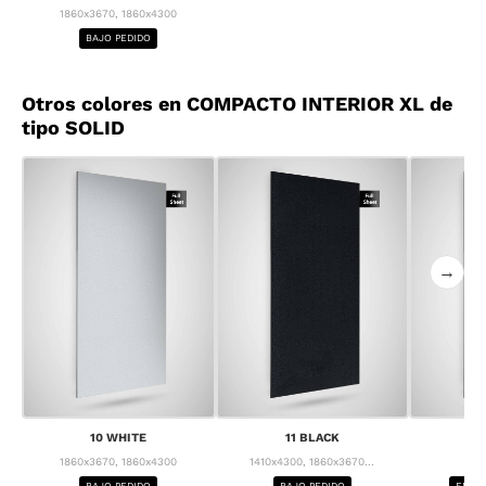
1860x3670, 1860x4300
BAJO PEDIDO
Otros colores en COMPACTO INTERIOR XL de
tipo SOLID
→
10 WHITE
11 BLACK
1
1860x3670, 1860x4300
1410x4300, 1860x3670...
1
BAJO PEDIDO
BAJO PEDIDO
ENTRE