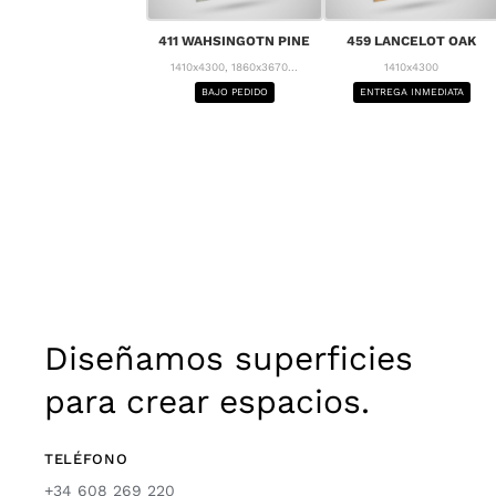
411 WAHSINGOTN PINE
459 LANCELOT OAK
1410x4300, 1860x3670...
1410x4300
BAJO PEDIDO
ENTREGA INMEDIATA
Diseñamos superficies
para crear espacios.
TELÉFONO
+34 608 269 220