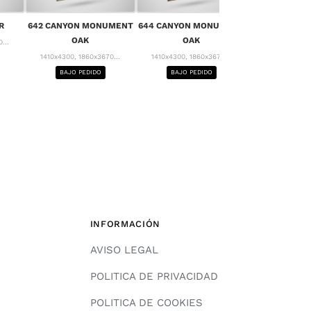
656 MONT 
R
642 CANYON MONUMENT
644 CANYON MONUMENT
1410x4300, 18
OAK
OAK
...
BAJO PE
1410x4300, 1860x3670...
1410x4300, 1860x3670...
BAJO PEDIDO
BAJO PEDIDO
INFORMACIÓN
AVISO LEGAL
POLITICA DE PRIVACIDAD
POLITICA DE COOKIES