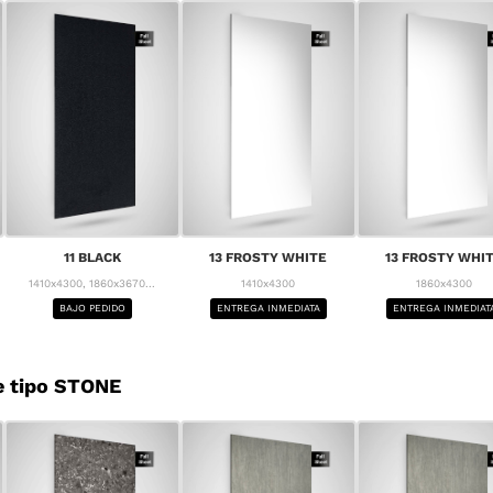
11 BLACK
13 FROSTY WHITE
13 FROSTY WHI
1410x4300, 1860x3670...
1410x4300
1860x4300
BAJO PEDIDO
ENTREGA INMEDIATA
ENTREGA INMEDIAT
e tipo STONE