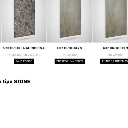
573 BRECCIA AGRIPPINA
637 BROOKLYN
637 BROOKLYN
1410x4300, 1860x3670...
1410x4300
1860x4300
BAJO PEDIDO
ENTREGA INMEDIATA
ENTREGA INMEDIAT
 tipo StONE