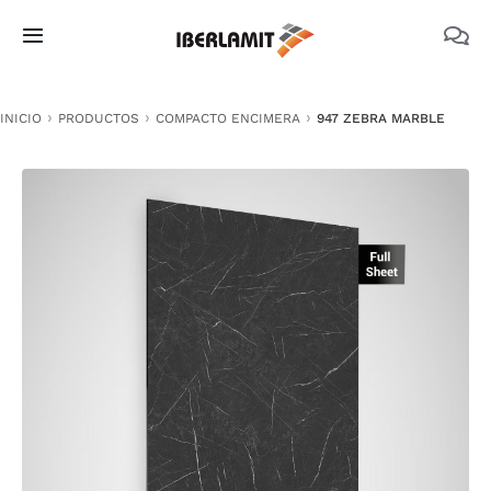
Skip
to
Toggle
content
Navigation
PRODUCTOS
INICIO
PRODUCTOS
COMPACTO ENCIMERA
947 ZEBRA MARBLE
NOSOTROS
CATÁLOGOS
DOCUMENTACIÓN TÉCNICA
MEDIO AMBIENTE