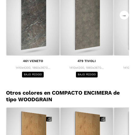
→
461 VENETO
479 TIVOLI
55
1410x4300, 1860x3670...
1410x4300, 1860x3670...
1410x43
BAJO PEDIDO
BAJO PEDIDO
BA
Otros colores en COMPACTO ENCIMERA de
tipo WOODGRAIN