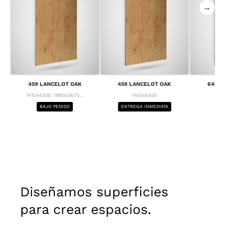
→
459 LANCELOT OAK
459 LANCELOT OAK
645 C
1410x4300, 1860x3670...
1410x4300
1
BAJO PEDIDO
ENTREGA INMEDIATA
BA
Diseñamos superficies
para crear espacios.