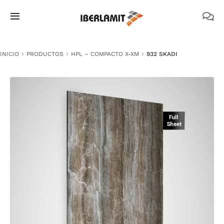
Skip
to
Toggle
content
Navigation
PRODUCTOS
INICIO
PRODUCTOS
HPL – COMPACTO X-XM
932 SKADI
NOSOTROS
CATÁLOGOS
DOCUMENTACIÓN TÉCNICA
MEDIO AMBIENTE