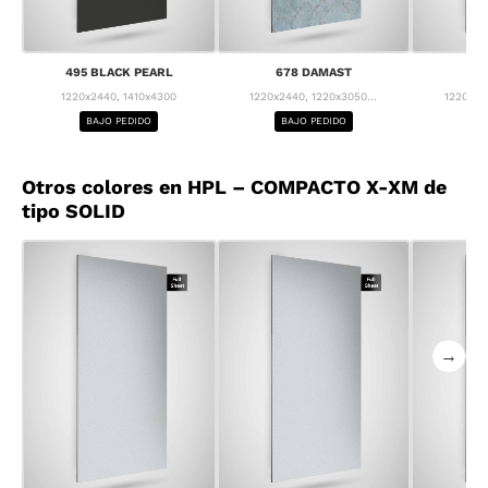
495 BLACK PEARL
678 DAMAST
68
1220x2440, 1410x4300
1220x2440, 1220x3050...
1220x24
BAJO PEDIDO
BAJO PEDIDO
BA
Otros colores en HPL – COMPACTO X-XM de
tipo SOLID
→