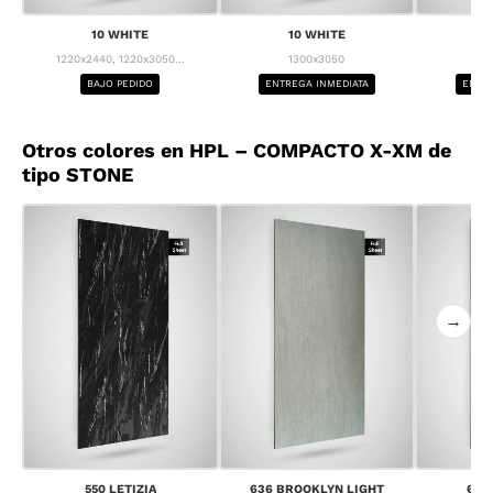
10 WHITE
10 WHITE
1
1220x2440, 1220x3050...
1300x3050
1
BAJO PEDIDO
ENTREGA INMEDIATA
ENTRE
Otros colores en HPL – COMPACTO X-XM de
tipo STONE
→
550 LETIZIA
636 BROOKLYN LIGHT
637