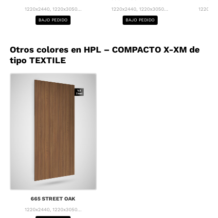
1220x2440, 1220x3050...
1220x2440, 1220x3050...
1220x24
BAJO PEDIDO
BAJO PEDIDO
BA
Otros colores en HPL – COMPACTO X-XM de
tipo TEXTILE
665 STREET OAK
1220x2440, 1220x3050...