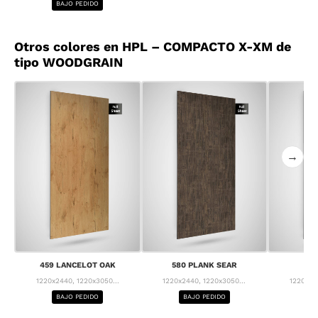
BAJO PEDIDO
Otros colores en HPL – COMPACTO X-XM de
tipo WOODGRAIN
→
459 LANCELOT OAK
580 PLANK SEAR
63
1220x2440, 1220x3050...
1220x2440, 1220x3050...
1220x24
BAJO PEDIDO
BAJO PEDIDO
BA