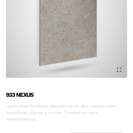
933 NEXUS
Laminados fenólicos decorativos de alta presión para
superficies planas y curvas. Compactos para
revestimientos.