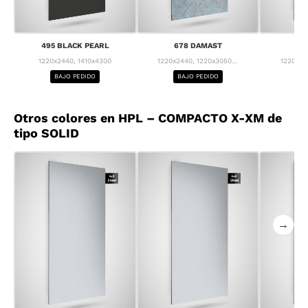
495 BLACK PEARL
678 DAMAST
68
1220x2440, 1410x4300
1220x2440, 1220x3050...
1220x24
BAJO PEDIDO
BAJO PEDIDO
BA
Otros colores en HPL – COMPACTO X-XM de
tipo SOLID
→