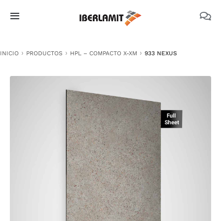
Skip
to
Toggle
content
Navigation
PRODUCTOS
INICIO
PRODUCTOS
HPL – COMPACTO X-XM
933 NEXUS
NOSOTROS
CATÁLOGOS
DOCUMENTACIÓN TÉCNICA
MEDIO AMBIENTE