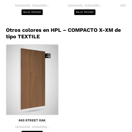
1220x2440, 1220x3050...
1220x2440, 1220x3050...
1220x24
BAJO PEDIDO
BAJO PEDIDO
BA
Otros colores en HPL – COMPACTO X-XM de
tipo TEXTILE
665 STREET OAK
1220x2440, 1220x3050...