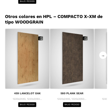
BAJO PEDIDO
Otros colores en HPL – COMPACTO X-XM de
tipo WOODGRAIN
→
459 LANCELOT OAK
580 PLANK SEAR
63
1220x2440, 1220x3050...
1220x2440, 1220x3050...
1220x24
BAJO PEDIDO
BAJO PEDIDO
BA