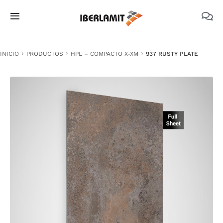
Skip
to
Toggle
content
Navigation
PRODUCTOS
INICIO
PRODUCTOS
HPL – COMPACTO X-XM
937 RUSTY PLATE
NOSOTROS
CATÁLOGOS
DOCUMENTACIÓN TÉCNICA
MEDIO AMBIENTE