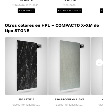
1220x2440, 1220x3050...
1300x3050
1
BAJO PEDIDO
ENTREGA INMEDIATA
ENTRE
Otros colores en HPL – COMPACTO X-XM de
tipo STONE
→
550 LETIZIA
636 BROOKLYN LIGHT
637
1220x2440, 1220x3050...
1220x2440, 1220x3050...
1220x24