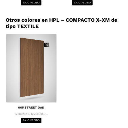
BAJO PEDIDO
BAJO PEDIDO
BA
Otros colores en HPL – COMPACTO X-XM de
tipo TEXTILE
665 STREET OAK
1220x2440, 1220x3050...
BAJO PEDIDO