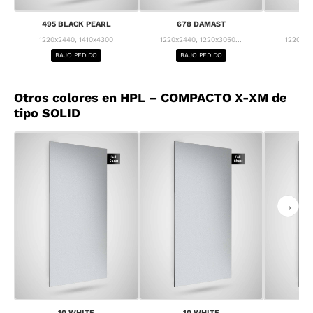
495 BLACK PEARL
678 DAMAST
68
1220x2440, 1410x4300
1220x2440, 1220x3050...
1220x24
BAJO PEDIDO
BAJO PEDIDO
BA
Otros colores en HPL – COMPACTO X-XM de
tipo SOLID
→
10 WHITE
10 WHITE
1