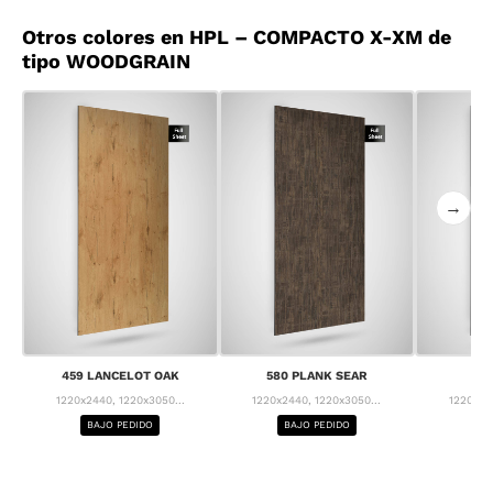
Otros colores en HPL – COMPACTO X-XM de
tipo WOODGRAIN
→
459 LANCELOT OAK
580 PLANK SEAR
63
1220x2440, 1220x3050...
1220x2440, 1220x3050...
1220x24
BAJO PEDIDO
BAJO PEDIDO
BA