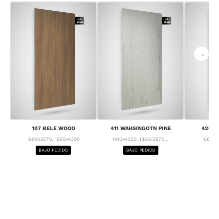
→
107 BELE WOOD
411 WAHSINGOTN PINE
426 C
1860x3670, 1860x4300
1410x4300, 1860x3670...
1860x3
BAJO PEDIDO
BAJO PEDIDO
BA