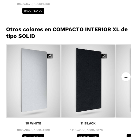
1860x3670, 1860x4300
BAJO PEDIDO
Otros colores en COMPACTO INTERIOR XL de
tipo SOLID
→
10 WHITE
11 BLACK
1
1860x3670, 1860x4300
1410x4300, 1860x3670...
1
BAJO PEDIDO
BAJO PEDIDO
ENTRE