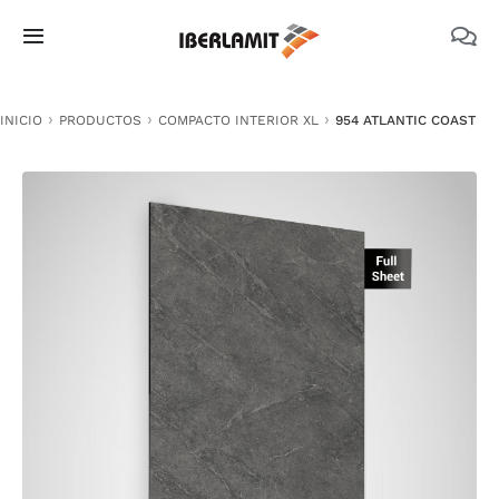
Skip
to
Toggle
content
Navigation
PRODUCTOS
INICIO
PRODUCTOS
COMPACTO INTERIOR XL
954 ATLANTIC COAST
NOSOTROS
CATÁLOGOS
DOCUMENTACIÓN TÉCNICA
MEDIO AMBIENTE