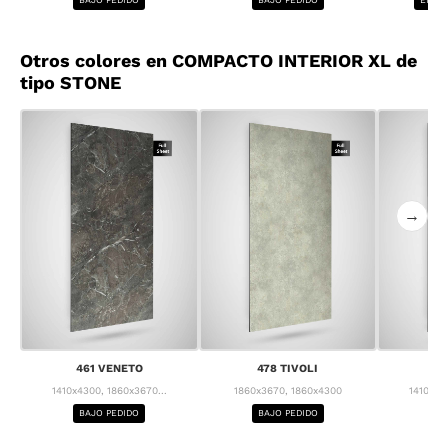
Otros colores en COMPACTO INTERIOR XL de
tipo STONE
→
461 VENETO
478 TIVOLI
4
1410x4300, 1860x3670...
1860x3670, 1860x4300
1410x43
BAJO PEDIDO
BAJO PEDIDO
BA