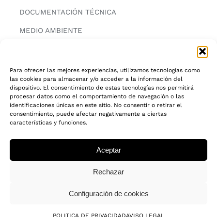
DOCUMENTACIÓN TÉCNICA
MEDIO AMBIENTE
CONTACTAR
Para ofrecer las mejores experiencias, utilizamos tecnologías como
las cookies para almacenar y/o acceder a la información del
INFORMACIÓN
dispositivo. El consentimiento de estas tecnologías nos permitirá
procesar datos como el comportamiento de navegación o las
AVISO LEGAL
identificaciones únicas en este sitio. No consentir o retirar el
consentimiento, puede afectar negativamente a ciertas
características y funciones.
POLITICA DE PRIVACIDAD
POLITICA DE COOKIES
Aceptar
CADENA DE CUSTODIA FSC®
Rechazar
Configuración de cookies
© 2018 - 2026 • Todos los derechos reservados
POLITICA DE PRIVACIDAD
AVISO LEGAL