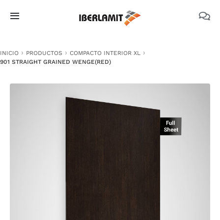
Skip
to
Toggle
content
Navigation
PRODUCTOS
INICIO
PRODUCTOS
COMPACTO INTERIOR XL
901 STRAIGHT GRAINED WENGE(RED)
NOSOTROS
CATÁLOGOS
DOCUMENTACIÓN TÉCNICA
MEDIO AMBIENTE