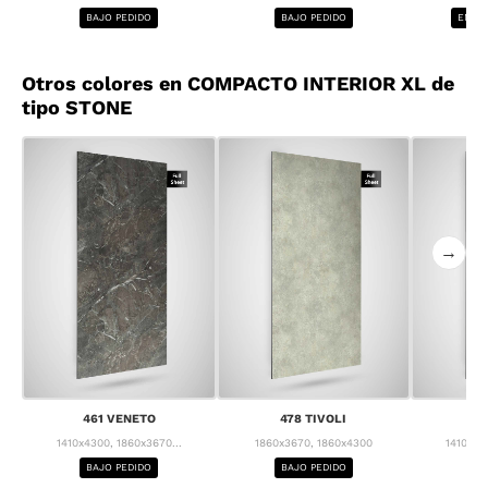
BAJO PEDIDO
BAJO PEDIDO
ENTRE
Otros colores en COMPACTO INTERIOR XL de
tipo STONE
→
461 VENETO
478 TIVOLI
4
1410x4300, 1860x3670...
1860x3670, 1860x4300
1410x43
BAJO PEDIDO
BAJO PEDIDO
BA