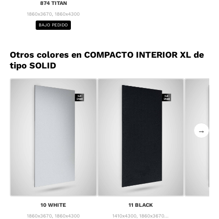
874 TITAN
1860x3670, 1860x4300
BAJO PEDIDO
Otros colores en COMPACTO INTERIOR XL de
tipo SOLID
→
10 WHITE
11 BLACK
1
1860x3670, 1860x4300
1410x4300, 1860x3670...
1