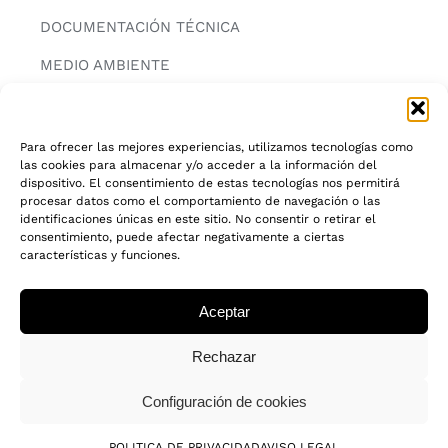
DOCUMENTACIÓN TÉCNICA
MEDIO AMBIENTE
CONTACTAR
Para ofrecer las mejores experiencias, utilizamos tecnologías como
las cookies para almacenar y/o acceder a la información del
INFORMACIÓN
dispositivo. El consentimiento de estas tecnologías nos permitirá
procesar datos como el comportamiento de navegación o las
AVISO LEGAL
identificaciones únicas en este sitio. No consentir o retirar el
consentimiento, puede afectar negativamente a ciertas
características y funciones.
POLITICA DE PRIVACIDAD
POLITICA DE COOKIES
Aceptar
CADENA DE CUSTODIA FSC®
Rechazar
Configuración de cookies
© 2018 - 2026 • Todos los derechos reservados
POLITICA DE PRIVACIDAD
AVISO LEGAL