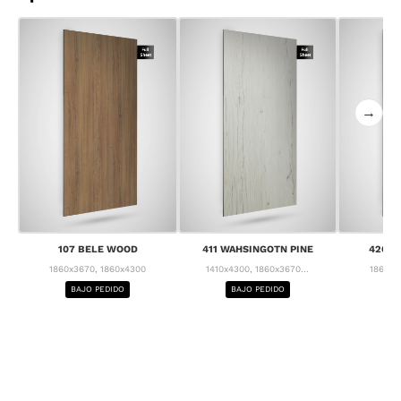
→
107 BELE WOOD
411 WAHSINGOTN PINE
426 C
1860x3670, 1860x4300
1410x4300, 1860x3670...
1860x3
BAJO PEDIDO
BAJO PEDIDO
BA