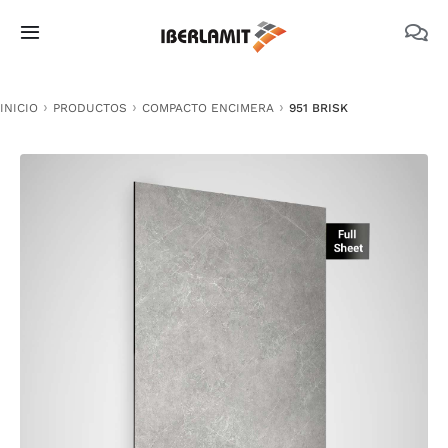
Skip
to
Toggle
content
Navigation
PRODUCTOS
INICIO
PRODUCTOS
COMPACTO ENCIMERA
951 BRISK
NOSOTROS
CATÁLOGOS
DOCUMENTACIÓN TÉCNICA
MEDIO AMBIENTE