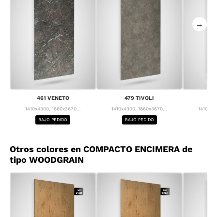
→
461 VENETO
479 TIVOLI
55
1410x4300, 1860x3670...
1410x4300, 1860x3670...
1410x43
BAJO PEDIDO
BAJO PEDIDO
BA
Otros colores en COMPACTO ENCIMERA de
tipo WOODGRAIN