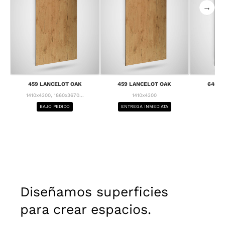
→
459 LANCELOT OAK
459 LANCELOT OAK
645 C
1410x4300, 1860x3670...
1410x4300
1
BAJO PEDIDO
ENTREGA INMEDIATA
BA
Diseñamos superficies
para crear espacios.