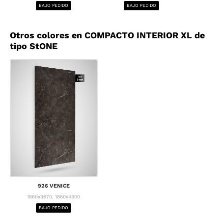
BAJO PEDIDO
BAJO PEDIDO
BA
Otros colores en COMPACTO INTERIOR XL de
tipo StONE
926 VENICE
1860x3670, 1860x4300
BAJO PEDIDO