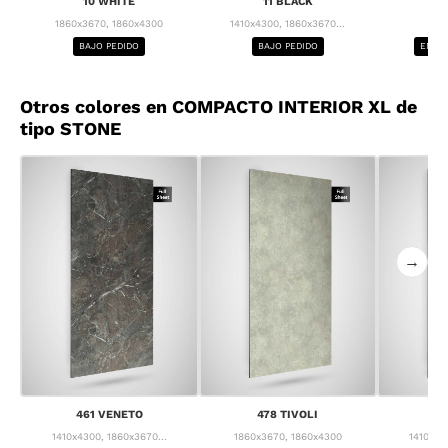
10 WHITE
11 BLACK
1
1860x3670, 1860x4300
1410x4300, 1860x3670...
1
BAJO PEDIDO
BAJO PEDIDO
ENTRE
Otros colores en COMPACTO INTERIOR XL de
tipo STONE
→
461 VENETO
478 TIVOLI
4
1410x4300, 1860x3670...
1860x3670, 1860x4300
1410x43