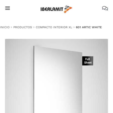
Skip
to
Toggle
content
Navigation
PRODUCTOS
INICIO
PRODUCTOS
COMPACTO INTERIOR XL
601 ARTIC WHITE
NOSOTROS
CATÁLOGOS
DOCUMENTACIÓN TÉCNICA
MEDIO AMBIENTE