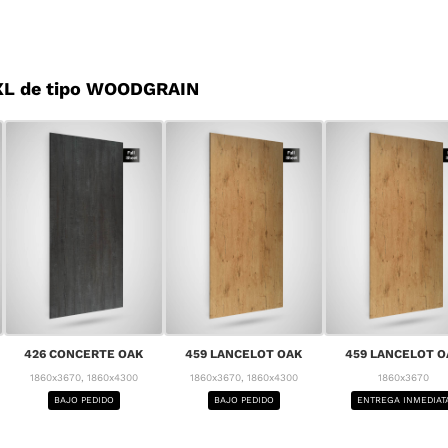
XL de tipo WOODGRAIN
426 CONCERTE OAK
459 LANCELOT OAK
459 LANCELOT O
1860x3670, 1860x4300
1860x3670, 1860x4300
1860x3670
BAJO PEDIDO
BAJO PEDIDO
ENTREGA INMEDIAT