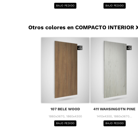
BAJO PEDIDO
BAJO PEDIDO
Otros colores en COMPACTO INTERIOR 
107 BELE WOOD
411 WAHSINGOTN PINE
1860x3670, 1860x4300
1410x4300, 1860x3670...
BAJO PEDIDO
BAJO PEDIDO