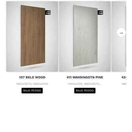
→
107 BELE WOOD
411 WAHSINGOTN PINE
426 C
1860x3670, 1860x4300
1410x4300, 1860x3670...
1860x3
BAJO PEDIDO
BAJO PEDIDO
BA