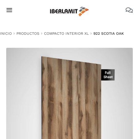
Skip
to
Toggle
content
Navigation
PRODUCTOS
INICIO
PRODUCTOS
COMPACTO INTERIOR XL
922 SCOTIA OAK
NOSOTROS
CATÁLOGOS
DOCUMENTACIÓN TÉCNICA
MEDIO AMBIENTE