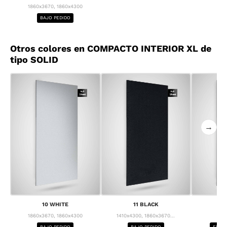
1860x3670, 1860x4300
BAJO PEDIDO
Otros colores en COMPACTO INTERIOR XL de
tipo SOLID
→
10 WHITE
11 BLACK
1
1860x3670, 1860x4300
1410x4300, 1860x3670...
1
BAJO PEDIDO
BAJO PEDIDO
ENTRE