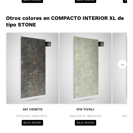
Otros colores en COMPACTO INTERIOR XL de
tipo STONE
→
461 VENETO
478 TIVOLI
4
1410x4300, 1860x3670...
1860x3670, 1860x4300
1410x43
BAJO PEDIDO
BAJO PEDIDO
BA