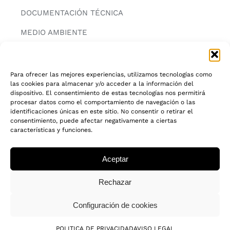
DOCUMENTACIÓN TÉCNICA
MEDIO AMBIENTE
CONTACTAR
Para ofrecer las mejores experiencias, utilizamos tecnologías como
las cookies para almacenar y/o acceder a la información del
INFORMACIÓN
dispositivo. El consentimiento de estas tecnologías nos permitirá
procesar datos como el comportamiento de navegación o las
AVISO LEGAL
identificaciones únicas en este sitio. No consentir o retirar el
consentimiento, puede afectar negativamente a ciertas
características y funciones.
POLITICA DE PRIVACIDAD
POLITICA DE COOKIES
Aceptar
CADENA DE CUSTODIA FSC®
Rechazar
Configuración de cookies
© 2018 - 2026 • Todos los derechos reservados
POLITICA DE PRIVACIDAD
AVISO LEGAL