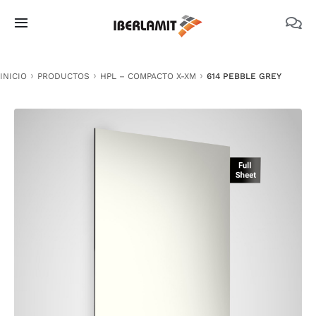
Skip
to
Toggle
content
Navigation
PRODUCTOS
INICIO
PRODUCTOS
HPL – COMPACTO X-XM
614 PEBBLE GREY
NOSOTROS
CATÁLOGOS
DOCUMENTACIÓN TÉCNICA
MEDIO AMBIENTE