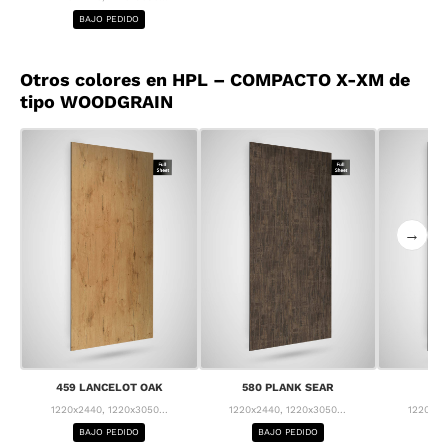
BAJO PEDIDO
Otros colores en HPL – COMPACTO X-XM de
tipo WOODGRAIN
→
459 LANCELOT OAK
580 PLANK SEAR
63
1220x2440, 1220x3050...
1220x2440, 1220x3050...
1220x24
BAJO PEDIDO
BAJO PEDIDO
BA