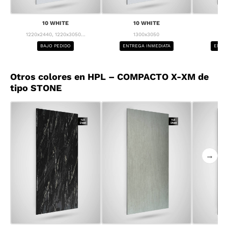
10 WHITE
10 WHITE
1
1220x2440, 1220x3050...
1300x3050
1
BAJO PEDIDO
ENTREGA INMEDIATA
ENTRE
Otros colores en HPL – COMPACTO X-XM de
tipo STONE
→