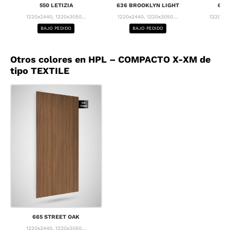
550 LETIZIA
636 BROOKLYN LIGHT
637
1220x2440, 1220x3050...
1220x2440, 1220x3050...
1220x24
BAJO PEDIDO
BAJO PEDIDO
BA
Otros colores en HPL – COMPACTO X-XM de
tipo TEXTILE
665 STREET OAK
1220x2440, 1220x3050...