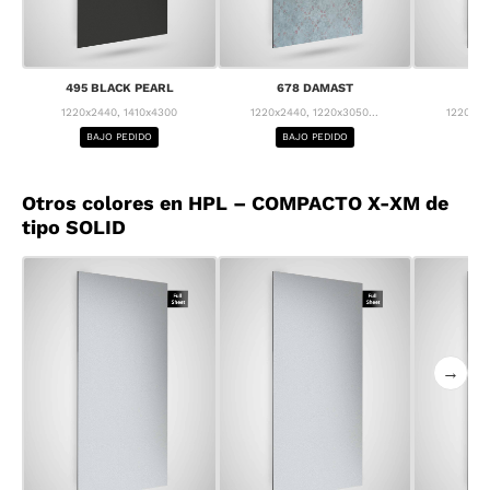
495 BLACK PEARL
678 DAMAST
68
1220x2440, 1410x4300
1220x2440, 1220x3050...
1220x24
BAJO PEDIDO
BAJO PEDIDO
BA
Otros colores en HPL – COMPACTO X-XM de
tipo SOLID
→