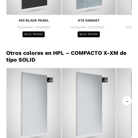
495 BLACK PEARL
678 DAMAST
68
1220x2440, 1410x4300
1220x2440, 1220x3050...
1220x24
BAJO PEDIDO
BAJO PEDIDO
BA
Otros colores en HPL – COMPACTO X-XM de
tipo SOLID
→