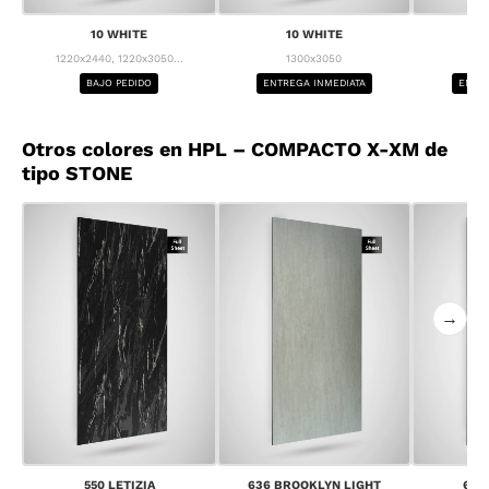
10 WHITE
10 WHITE
1
1220x2440, 1220x3050...
1300x3050
1
BAJO PEDIDO
ENTREGA INMEDIATA
ENTRE
Otros colores en HPL – COMPACTO X-XM de
tipo STONE
→
550 LETIZIA
636 BROOKLYN LIGHT
637