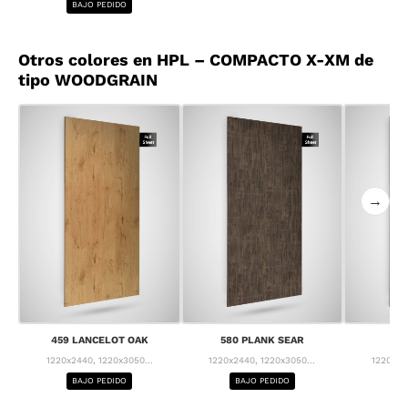
BAJO PEDIDO
Otros colores en HPL – COMPACTO X-XM de
tipo WOODGRAIN
→
459 LANCELOT OAK
580 PLANK SEAR
63
1220x2440, 1220x3050...
1220x2440, 1220x3050...
1220x24
BAJO PEDIDO
BAJO PEDIDO
BA