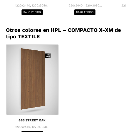
1220x2440, 1220x3050...
1220x2440, 1220x3050...
1220x24
BAJO PEDIDO
BAJO PEDIDO
BA
Otros colores en HPL – COMPACTO X-XM de
tipo TEXTILE
665 STREET OAK
1220x2440, 1220x3050...