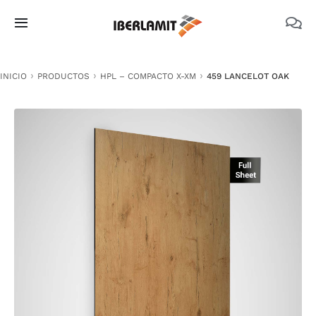
Skip
to
Toggle
content
Navigation
PRODUCTOS
INICIO
PRODUCTOS
HPL – COMPACTO X-XM
459 LANCELOT OAK
NOSOTROS
CATÁLOGOS
DOCUMENTACIÓN TÉCNICA
MEDIO AMBIENTE