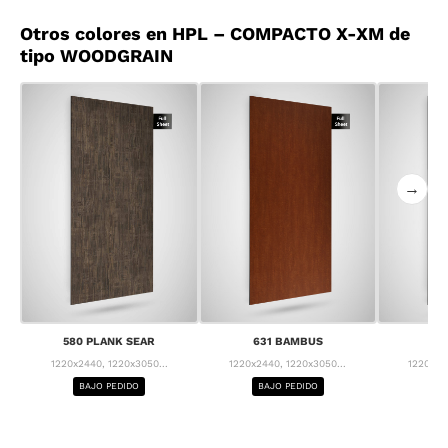
Otros colores en HPL – COMPACTO X-XM de
tipo WOODGRAIN
→
580 PLANK SEAR
631 BAMBUS
63
1220x2440, 1220x3050...
1220x2440, 1220x3050...
1220x24
BAJO PEDIDO
BAJO PEDIDO
BA