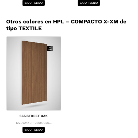
BAJO PEDIDO
BAJO PEDIDO
BA
Otros colores en HPL – COMPACTO X-XM de
tipo TEXTILE
665 STREET OAK
1220x2440, 1220x3050...
BAJO PEDIDO