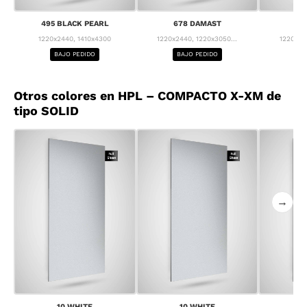
495 BLACK PEARL
678 DAMAST
68
1220x2440, 1410x4300
1220x2440, 1220x3050...
1220x24
BAJO PEDIDO
BAJO PEDIDO
BA
Otros colores en HPL – COMPACTO X-XM de
tipo SOLID
→
10 WHITE
10 WHITE
1