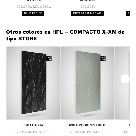
1220x2440, 1220x3050...
1300x3050
1
BAJO PEDIDO
ENTREGA INMEDIATA
ENTRE
Otros colores en HPL – COMPACTO X-XM de
tipo STONE
→
550 LETIZIA
636 BROOKLYN LIGHT
637
1220x2440, 1220x3050...
1220x2440, 1220x3050...
1220x24