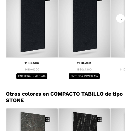
→
11 BLACK
11 BLACK
1
1410x4300
1860x4300
1410x43
ENTREGA INMEDIATA
ENTREGA INMEDIATA
BA
Otros colores en COMPACTO TABILLO de tipo
STONE