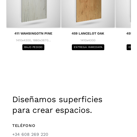
411 WAHSINGOTN PINE
459 LANCELOT OAK
459 L
1410x4300, 1860x3670...
1410x4300
1
BAJO PEDIDO
ENTREGA INMEDIATA
ENTRE
Diseñamos superficies
para crear espacios.
TELÉFONO
+34 608 269 220