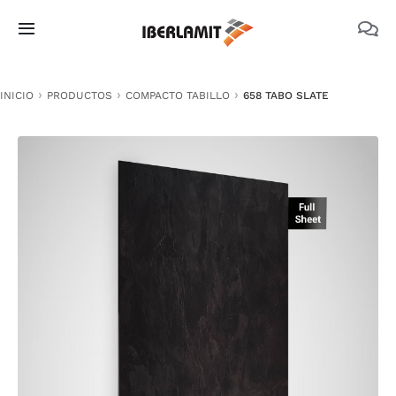
Skip
to
Toggle
content
Navigation
PRODUCTOS
INICIO
PRODUCTOS
COMPACTO TABILLO
658 TABO SLATE
NOSOTROS
CATÁLOGOS
DOCUMENTACIÓN TÉCNICA
MEDIO AMBIENTE