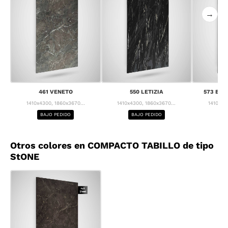
→
461 VENETO
550 LETIZIA
573 BRE
1410x4300, 1860x3670...
1410x4300, 1860x3670...
1410x43
BAJO PEDIDO
BAJO PEDIDO
BA
Otros colores en COMPACTO TABILLO de tipo
StONE