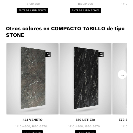
1410x4300
1860x4300
1410x43
ENTREGA INMEDIATA
ENTREGA INMEDIATA
BA
Otros colores en COMPACTO TABILLO de tipo
STONE
→
461 VENETO
550 LETIZIA
573 BRE
1410x4300, 1860x3670...
1410x4300, 1860x3670...
1410x43
BAJO PEDIDO
BAJO PEDIDO
BA