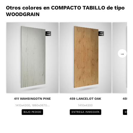
Otros colores en COMPACTO TABILLO de tipo
WOODGRAIN
→
411 WAHSINGOTN PINE
459 LANCELOT OAK
459 L
1410x4300, 1860x3670...
1410x4300
1
BAJO PEDIDO
ENTREGA INMEDIATA
ENTRE