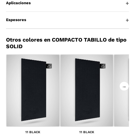
Aplicaciones
Espesores
Otros colores en COMPACTO TABILLO de tipo
SOLID
→
11 BLACK
11 BLACK
1