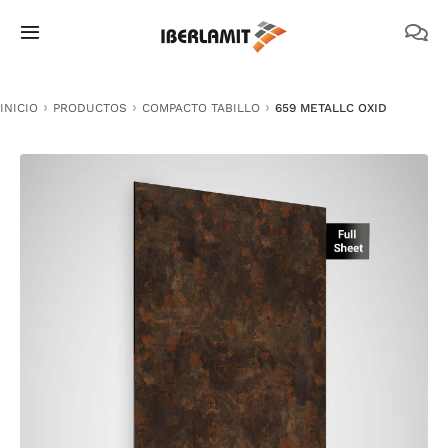
Skip
to
Toggle
content
Navigation
PRODUCTOS
INICIO
PRODUCTOS
COMPACTO TABILLO
659 METALLC OXID
NOSOTROS
CATÁLOGOS
DOCUMENTACIÓN TÉCNICA
MEDIO AMBIENTE