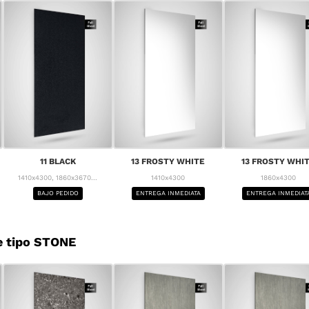
11 BLACK
13 FROSTY WHITE
13 FROSTY WHI
1410x4300, 1860x3670...
1410x4300
1860x4300
BAJO PEDIDO
ENTREGA INMEDIATA
ENTREGA INMEDIAT
e tipo STONE