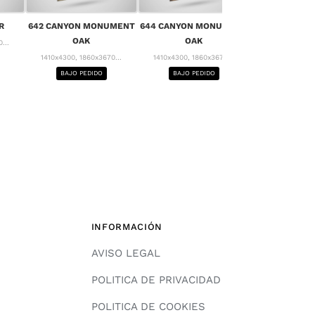
656 MONT 
R
642 CANYON MONUMENT
644 CANYON MONUMENT
1410x4300, 18
OAK
OAK
...
BAJO PE
1410x4300, 1860x3670...
1410x4300, 1860x3670...
BAJO PEDIDO
BAJO PEDIDO
INFORMACIÓN
AVISO LEGAL
POLITICA DE PRIVACIDAD
POLITICA DE COOKIES