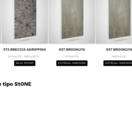
573 BRECCIA AGRIPPINA
637 BROOKLYN
637 BROOKLYN
1410x4300, 1860x3670...
1410x4300
1860x4300
BAJO PEDIDO
ENTREGA INMEDIATA
ENTREGA INMEDIAT
 tipo StONE