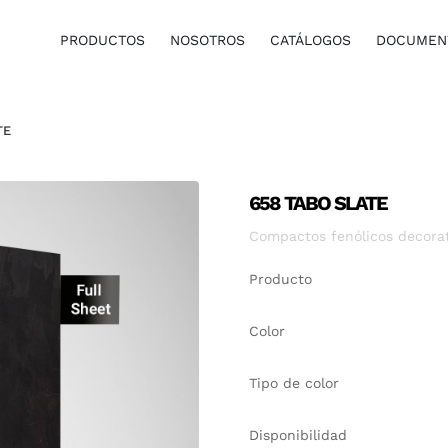
PRODUCTOS
NOSOTROS
CATÁLOGOS
DOCUMENT
TE
658 TABO SLATE
Compactos fenólicos decora
Producto
Color
Tipo de color
Disponibilidad