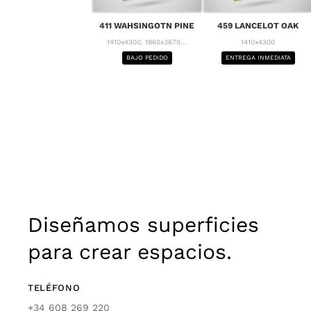
411 WAHSINGOTN PINE
459 LANCELOT OAK
1410x4300, 1860x3670...
1410x4300
BAJO PEDIDO
ENTREGA INMEDIATA
Diseñamos superficies
para crear espacios.
TELÉFONO
+34 608 269 220