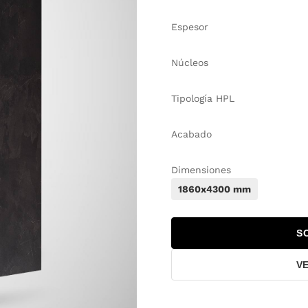
Espesor
Núcleos
Tipología HPL
Acabado
Dimensiones
1860x4300 mm
S
V