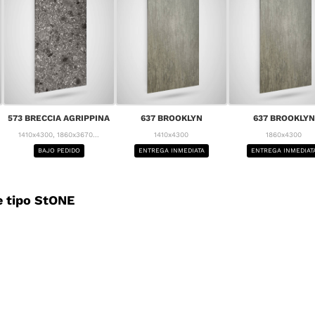
573 BRECCIA AGRIPPINA
637 BROOKLYN
637 BROOKLYN
1410x4300, 1860x3670...
1410x4300
1860x4300
BAJO PEDIDO
ENTREGA INMEDIATA
ENTREGA INMEDIAT
 tipo StONE