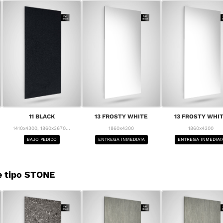
11 BLACK
13 FROSTY WHITE
13 FROSTY WHI
1410x4300, 1860x3670...
1860x4300
1860x4300
BAJO PEDIDO
ENTREGA INMEDIATA
ENTREGA INMEDIAT
e tipo STONE