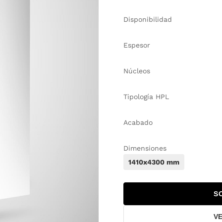
Disponibilidad
Espesor
Núcleos
Tipología HPL
Acabado
Dimensiones
1410x4300 mm
S
V