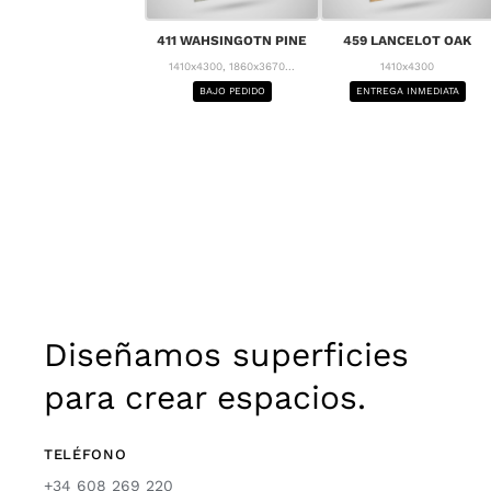
411 WAHSINGOTN PINE
459 LANCELOT OAK
1410x4300, 1860x3670...
1410x4300
BAJO PEDIDO
ENTREGA INMEDIATA
Diseñamos superficies
para crear espacios.
TELÉFONO
+34 608 269 220