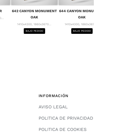
656 MONT 
R
642 CANYON MONUMENT
644 CANYON MONUMENT
1410x4300, 18
OAK
OAK
...
BAJO PE
1410x4300, 1860x3670...
1410x4300, 1860x3670...
BAJO PEDIDO
BAJO PEDIDO
INFORMACIÓN
AVISO LEGAL
POLITICA DE PRIVACIDAD
POLITICA DE COOKIES