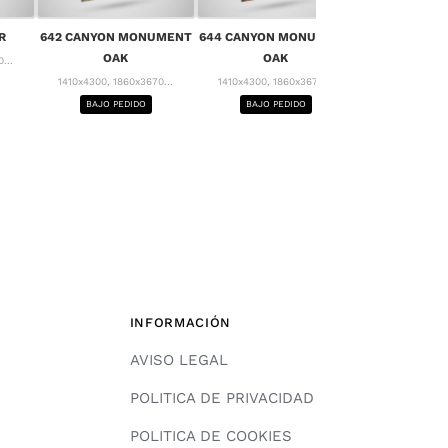
656 MONT 
R
642 CANYON MONUMENT
644 CANYON MONUMENT
1410x4300, 18
OAK
OAK
...
BAJO PE
1410x4300, 1860x3670...
1410x4300, 1860x3670...
BAJO PEDIDO
BAJO PEDIDO
INFORMACIÓN
AVISO LEGAL
POLITICA DE PRIVACIDAD
POLITICA DE COOKIES