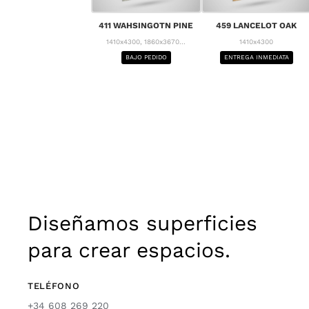
411 WAHSINGOTN PINE
459 LANCELOT OAK
1410x4300, 1860x3670...
1410x4300
BAJO PEDIDO
ENTREGA INMEDIATA
Diseñamos superficies
para crear espacios.
TELÉFONO
+34 608 269 220