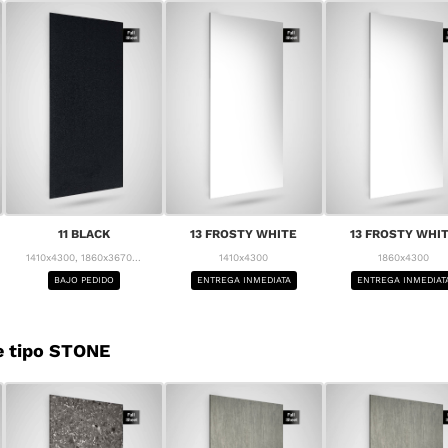
11 BLACK
13 FROSTY WHITE
13 FROSTY WHI
1410x4300, 1860x3670...
1410x4300
1860x4300
BAJO PEDIDO
ENTREGA INMEDIATA
ENTREGA INMEDIAT
e tipo STONE