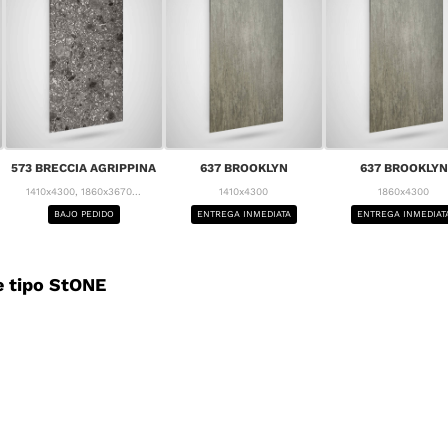
573 BRECCIA AGRIPPINA
637 BROOKLYN
637 BROOKLYN
1410x4300, 1860x3670...
1410x4300
1860x4300
BAJO PEDIDO
ENTREGA INMEDIATA
ENTREGA INMEDIAT
 tipo StONE