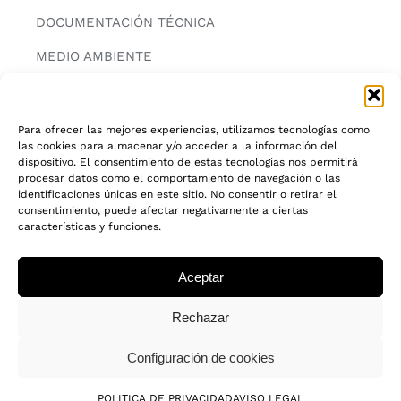
DOCUMENTACIÓN TÉCNICA
MEDIO AMBIENTE
CONTACTAR
Para ofrecer las mejores experiencias, utilizamos tecnologías como
las cookies para almacenar y/o acceder a la información del
INFORMACIÓN
dispositivo. El consentimiento de estas tecnologías nos permitirá
procesar datos como el comportamiento de navegación o las
AVISO LEGAL
identificaciones únicas en este sitio. No consentir o retirar el
consentimiento, puede afectar negativamente a ciertas
características y funciones.
POLITICA DE PRIVACIDAD
POLITICA DE COOKIES
Aceptar
CADENA DE CUSTODIA FSC®
Rechazar
Configuración de cookies
© 2018 - 2026 • Todos los derechos reservados
POLITICA DE PRIVACIDAD
AVISO LEGAL