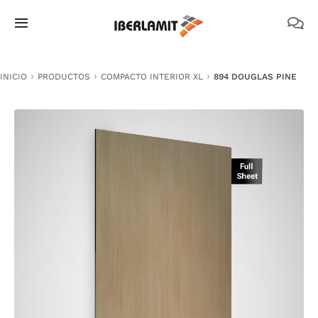
Skip
to
Toggle
content
Navigation
PRODUCTOS
INICIO
PRODUCTOS
COMPACTO INTERIOR XL
894 DOUGLAS PINE
NOSOTROS
CATÁLOGOS
DOCUMENTACIÓN TÉCNICA
MEDIO AMBIENTE