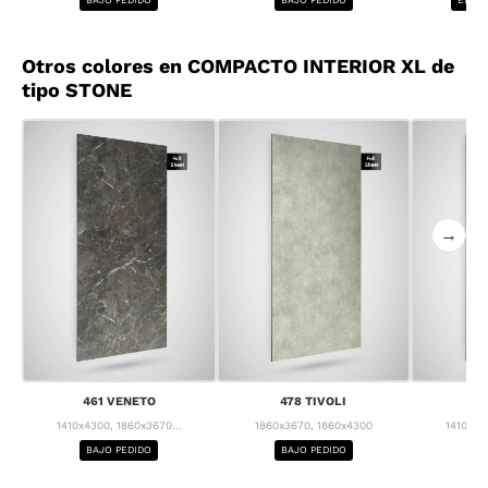
Otros colores en COMPACTO INTERIOR XL de
tipo STONE
→
461 VENETO
478 TIVOLI
4
1410x4300, 1860x3670...
1860x3670, 1860x4300
1410x43
BAJO PEDIDO
BAJO PEDIDO
BA