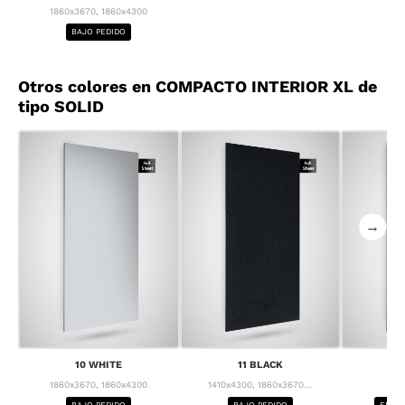
1860x3670, 1860x4300
BAJO PEDIDO
Otros colores en COMPACTO INTERIOR XL de
tipo SOLID
→
10 WHITE
11 BLACK
1
1860x3670, 1860x4300
1410x4300, 1860x3670...
1
BAJO PEDIDO
BAJO PEDIDO
ENTRE