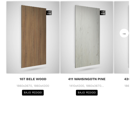
→
107 BELE WOOD
411 WAHSINGOTN PINE
426 C
1860x3670, 1860x4300
1410x4300, 1860x3670...
1860x3
BAJO PEDIDO
BAJO PEDIDO
BA