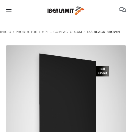
Skip
to
Toggle
content
Navigation
PRODUCTOS
INICIO
PRODUCTOS
HPL – COMPACTO X-XM
753 BLACK BROWN
NOSOTROS
CATÁLOGOS
DOCUMENTACIÓN TÉCNICA
MEDIO AMBIENTE