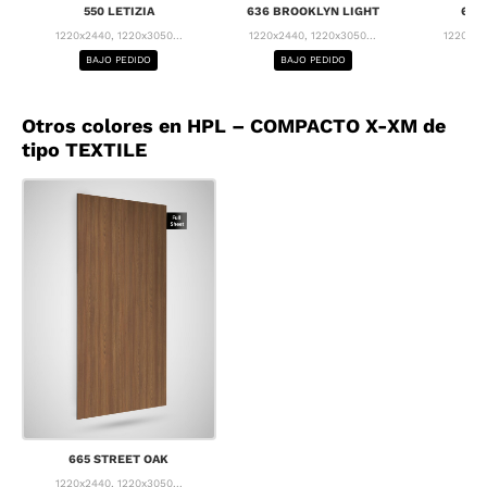
550 LETIZIA
636 BROOKLYN LIGHT
637
1220x2440, 1220x3050...
1220x2440, 1220x3050...
1220x24
BAJO PEDIDO
BAJO PEDIDO
BA
Otros colores en HPL – COMPACTO X-XM de
tipo TEXTILE
665 STREET OAK
1220x2440, 1220x3050...