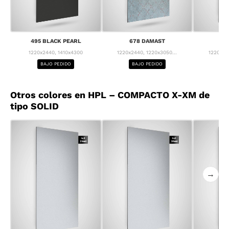
495 BLACK PEARL
678 DAMAST
68
1220x2440, 1410x4300
1220x2440, 1220x3050...
1220x24
BAJO PEDIDO
BAJO PEDIDO
BA
Otros colores en HPL – COMPACTO X-XM de
tipo SOLID
→