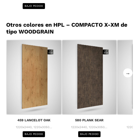
BAJO PEDIDO
Otros colores en HPL – COMPACTO X-XM de
tipo WOODGRAIN
→
459 LANCELOT OAK
580 PLANK SEAR
63
1220x2440, 1220x3050...
1220x2440, 1220x3050...
1220x24
BAJO PEDIDO
BAJO PEDIDO
BA