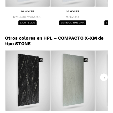
10 WHITE
10 WHITE
1
1220x2440, 1220x3050...
1300x3050
1
BAJO PEDIDO
ENTREGA INMEDIATA
ENTRE
Otros colores en HPL – COMPACTO X-XM de
tipo STONE
→