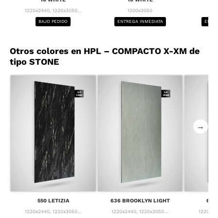
1220x2440, 1220x3050...
1300x3050
1
BAJO PEDIDO
ENTREGA INMEDIATA
ENTRE
Otros colores en HPL – COMPACTO X-XM de
tipo STONE
→
550 LETIZIA
636 BROOKLYN LIGHT
637
1220x2440, 1220x3050...
1220x2440, 1220x3050...
1220x24