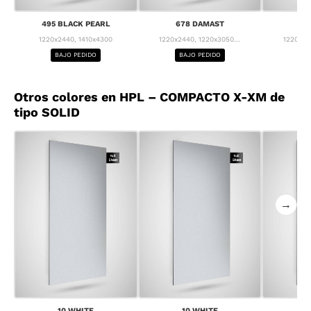
495 BLACK PEARL
678 DAMAST
68
1220x2440, 1410x4300
1220x2440, 1220x3050...
1220x24
BAJO PEDIDO
BAJO PEDIDO
BA
Otros colores en HPL – COMPACTO X-XM de
tipo SOLID
→
10 WHITE
10 WHITE
1