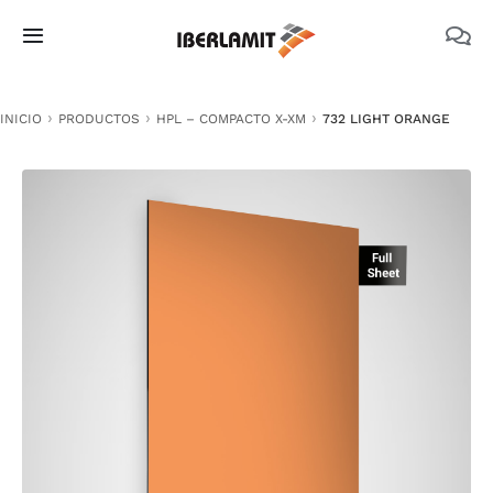
Skip
to
Toggle
content
Navigation
PRODUCTOS
INICIO
PRODUCTOS
HPL – COMPACTO X-XM
732 LIGHT ORANGE
NOSOTROS
CATÁLOGOS
DOCUMENTACIÓN TÉCNICA
MEDIO AMBIENTE