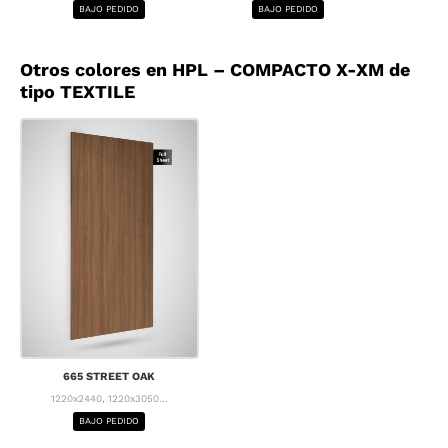
BAJO PEDIDO
BAJO PEDIDO
BA
Otros colores en HPL – COMPACTO X-XM de
tipo TEXTILE
665 STREET OAK
1220x2440, 1220x3050...
BAJO PEDIDO