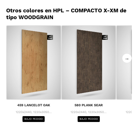
Otros colores en HPL – COMPACTO X-XM de
tipo WOODGRAIN
→
459 LANCELOT OAK
580 PLANK SEAR
63
1220x2440, 1220x3050...
1220x2440, 1220x3050...
1220x24
BAJO PEDIDO
BAJO PEDIDO
BA